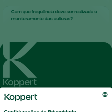
A tecnologia desempenha um papel importante no
Com que frequência deve ser realizado o
monitoramento de cultivos. Ela permite que os agricultores
monitoramento das culturas?
coletem dados em tempo real e tomem decisões
informadas, o que, em última análise, leva a maiores
O monitoramento deve ser uma prática regular, com
rendimentos e à conservação de recursos.
frequência variando de acordo com a cultura e a região. O
monitoramento semanal é comum, mas certas culturas
podem exigir atenção diária durante as fases críticas de
crescimento.
Conheça as últimas notícias e