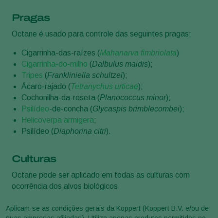
Pragas
Octane é usado para controle das seguintes pragas:
Cigarrinha-das-raízes (
Mahanarva fimbriolata
)
Cigarrinha-do-milho
(
Dalbulus maidis
);
Tripes
(
Frankliniella schultzei
);
Ácaro-rajado (
Tetranychus urticae
);
Cochonilha-da-roseta (
Planococcus minor
);
Psilídeo
-de-concha (
Glycaspis brimblecombei
);
Helicoverpa armigera
;
Psilídeo (
Diaphorina citri
).
Culturas
Octane pode ser aplicado em todas as culturas com
ocorrência dos alvos biológicos
Aplicam-se as condições gerais da Koppert (Koppert B.V. e/ou de
suas empresas afiliadas). Utilize apenas produtos permitidos no