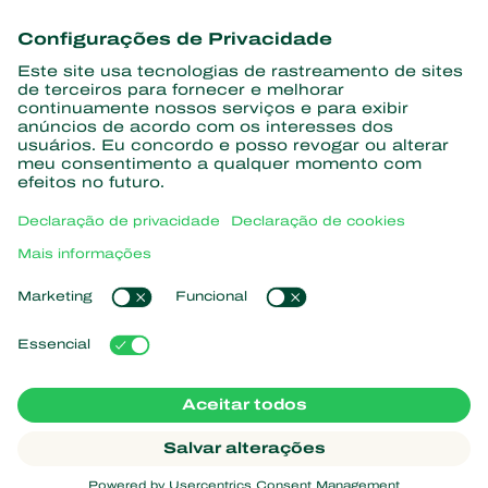
Conheça as últimas notícias e
informações
Assine aqui
Parceiros com a natureza
Ácaros predadores
Sobre a Koppert
Insetos predadores
Vespas Parasitoides
Sobre a Koppert
Nematoides benéficos
Links de Interesse
Centro de informações
Microorganismos benéficos
Trabalhe na Koppert
Proteção de culturas
Natutec
Contato
Sparcbio
Koppert Global
Gazebo
Gerir cookies
Política de Privacidade
Aviso Legal
Argentina
Declaração de cookies