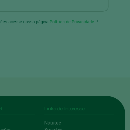
ações acesse nossa página
Política de Privacidade
. *
t
Links de Interesse
Natutec
mações
Sparcbio