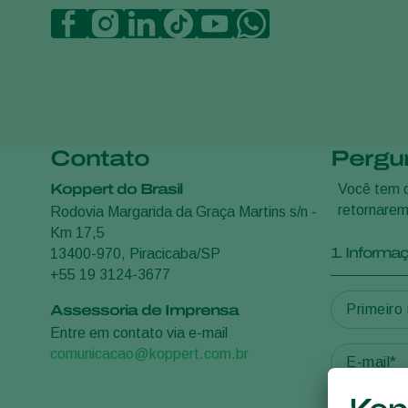
Contato
Pergu
Koppert do Brasil
Você tem d
retornarem
Rodovia Margarida da Graça Martins s/n -
Km 17,5
1. Informa
13400-970, Piracicaba/SP
+55 19 3124-3677
Assessoria de Imprensa
Entre em contato via e-mail
comunicacao@koppert.com.br