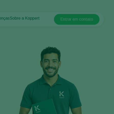
enças
Sobre a Koppert
Entrar em contato
Koppert Global
lantas
 protegidos
Sobre a Koppert
Argentina
 plantas
Centro de informações
Austria
Trabalhe na Koppert
Belgium
Contato
Brasil
Canada (English)
Canada (French)
Ecuador
Finland (Finnish)
Finland (Swedish)
France
Germany