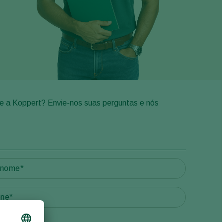
Greece
Hungary
India
Italy
Kenya
Korea
e a Koppert? Envie-nos suas perguntas e nós
Mexico
Netherlands
Paraguay
Poland
Portugal
Russia
South Africa
Spain