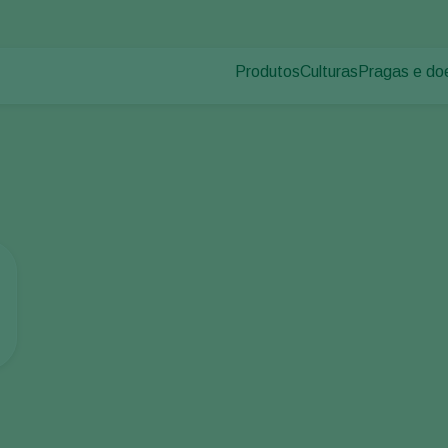
Produtos
Culturas
Pragas e do
Pragas de p
Controle de pragas
Vegetais de cultivos
Doenças das
Controle de doenças
Ornamentais
Inoculantes & Bioativadores
Frutas
Monitoramento
Hortaliças
Grandes culturas