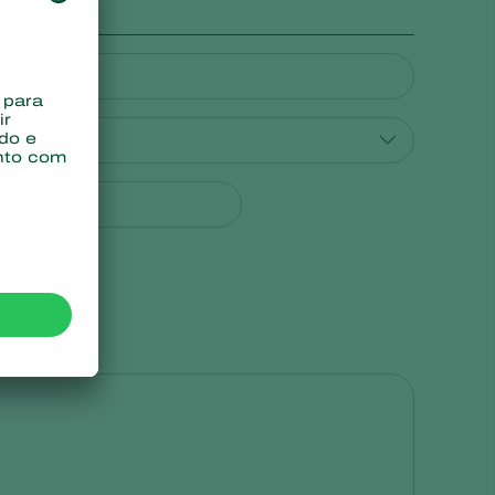
Sweden
Switzerland
Turkey
USA
United Kingdom