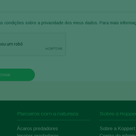
as condições sobre a privacidade dos meus dados. Para mais inform
Enviar
Parceiros com a natureza
Sobre a Kopper
Ácaros predadores
Sobre a Koppert
Insetos predadores
Centro de infor