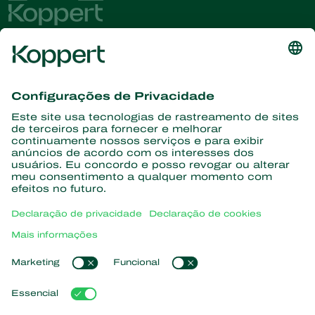
Conheça as últimas notícias e
informações
Assine aqui
Parceiros com a natureza
Ácaros predadores
Sobre a Koppert
Insetos predadores
Vespas Parasitoides
Sobre a Koppert
Nematoides benéficos
Links de Interesse
Centro de informações
Microorganismos benéficos
Trabalhe na Koppert
Proteção de culturas
Natutec
Contato
Sparcbio