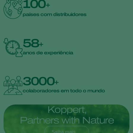
100
+
países com distribuidores
58
+
anos de experiência
3000
+
colaboradores em todo o mundo
K
o
p
p
e
r
t
,
P
a
r
t
n
e
r
s
w
i
t
h
N
a
t
u
r
e
Saiba mais