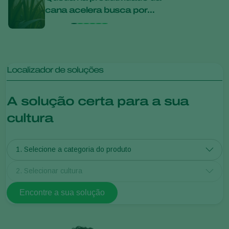
cana acelera busca por
agric
soluções mais sustentáveis
disc
desc
Localizador de soluções
A solução certa para a sua
cultura
1. Selecione a categoria do produto
2. Selecionar cultura
Encontre a sua solução