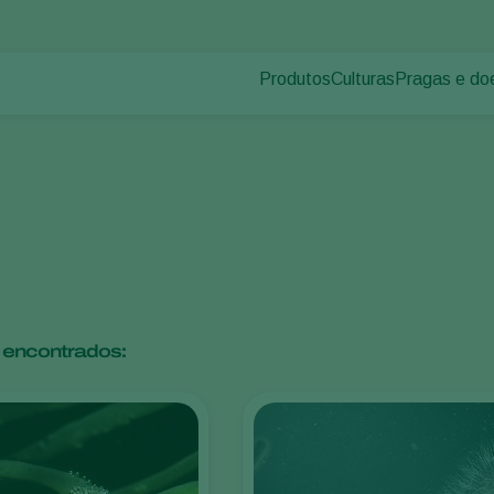
Produtos
Culturas
Pragas e do
Pragas de p
Controle de pragas
Vegetais de cultivos
Doenças das
Controle de doenças
Ornamentais
Inoculantes & Bioativadores
Frutas
Monitoramento
Hortaliças
Grandes culturas
 encontrados: