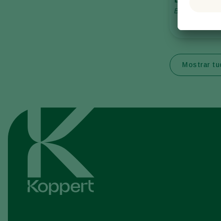
Inoculantes & Bioativadores
Bacillus amylo
Monitoramento
UMAF6614
Mostrar t