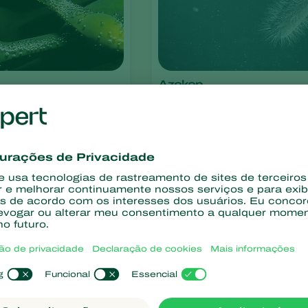
Azokop
nodosum
Azospirillum brasilense CEPAS A
e AbV6
Boveril Evo