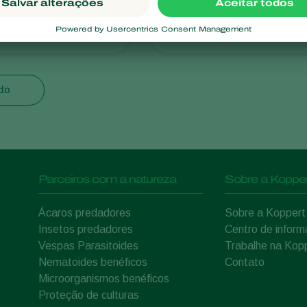
liquefaciens CEPA
Beauveria bassiana CEPA ESALQ
PL63
udo
Parceiros com a natureza
Sobre a Kopper
Ácaros predadores
Sobre a Koppert
Insetos predadores
Centro de infor
Vespas Parasitoides
Trabalhe na Kop
Nematoides benéficos
Contato
Microorganismos benéficos
Proteção de culturas