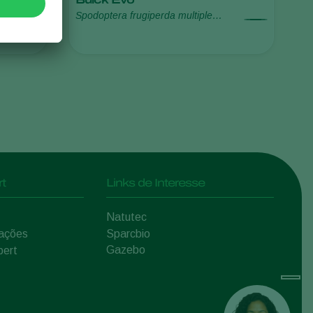
Spodoptera frugiperda multiple
Sweden
nucleopolyhedrovirus (SfMNPV)
Switzerland
Turkey
USA
United Kingdom
t
Links de Interesse
Natutec
mações
Sparcbio
Gazebo
pert