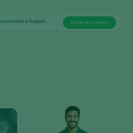
enças
Sobre a Koppert
Entrar em contato
Koppert Global
lantas
 protegidos
Sobre a Koppert
Argentina
 plantas
Centro de informações
Austria
Trabalhe na Koppert
Belgium
Contato
Brasil
Canada (English)
Canada (French)
Ecuador
Finland (Finnish)
Finland (Swedish)
France
Germany