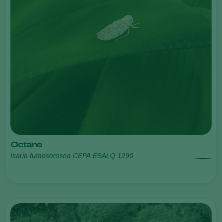
Octane
Isaria fumosorosea CEPA ESALQ 1296