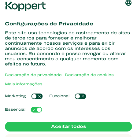
Conheça as últimas notícias e
informações
Assine aqui
Parceiros com a natureza
Ácaros predadores
Sobre a Koppert
Insetos predadores
Vespas Parasitoides
Sobre a Koppert
Nematoides benéficos
Links de Interesse
Centro de informações
Microorganismos benéficos
Trabalhe na Koppert
Proteção de culturas
Natutec
Contato
Sparcbio
Koppert Global
Gazebo
Gerir cookies
Política de Privacidade