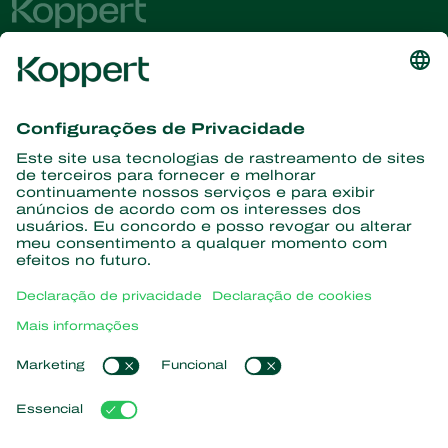
Conheça as últimas notícias e
informações
Assine aqui
Parceiros com a natureza
Ácaros predadores
Sobre a Koppert
Insetos predadores
Vespas Parasitoides
Sobre a Koppert
Nematoides benéficos
Links de Interesse
Centro de informações
Microorganismos benéficos
Trabalhe na Koppert
Proteção de culturas
Natutec
Contato
Sparcbio
Koppert Global