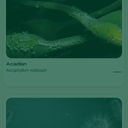
Acadian
Ascophyllum nodosum