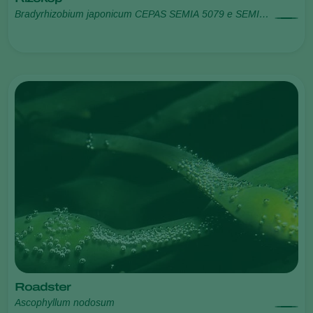
Bradyrhizobium japonicum CEPAS SEMIA 5079 e SEMIA
5080
Roadster
Ascophyllum nodosum