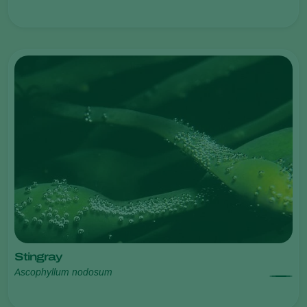
Stingray
Ascophyllum nodosum