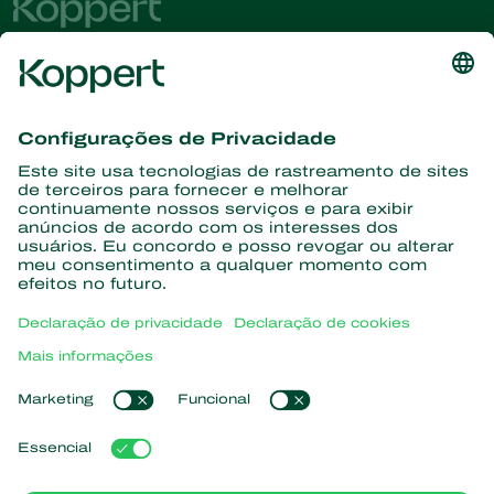
Conheça as últimas notícias e
informações
Assine aqui
Parceiros com a natureza
Ácaros predadores
Sobre a Koppert
Insetos predadores
Vespas Parasitoides
Sobre a Koppert
Nematoides benéficos
Links de Interesse
Centro de informações
Microorganismos benéficos
Trabalhe na Koppert
Proteção de culturas
Natutec
Contato
Sparcbio
Koppert Global