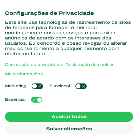
Conheça as últimas notícias e
informações
Assine aqui
Parceiros com a natureza
Ácaros predadores
Sobre a Koppert
Insetos predadores
Vespas Parasitoides
Sobre a Koppert
Nematoides benéficos
Links de Interesse
Centro de informações
Microorganismos benéficos
Trabalhe na Koppert
Proteção de culturas
Natutec
Contato
Sparcbio
Koppert Global
Gazebo
Gerir cookies
Política de Privacidade
Aviso Legal
Argentina
Declaração de cookies