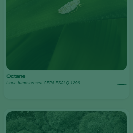
Octane
Isaria fumosorosea CEPA ESALQ 1296