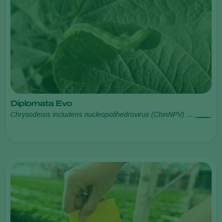
Diplomata Evo
Chrysodeixis includens nucleopolihedrovirus (ChinNPV) /
Helicoverpa armigera nucleopolihedrovirus (HearNPV)