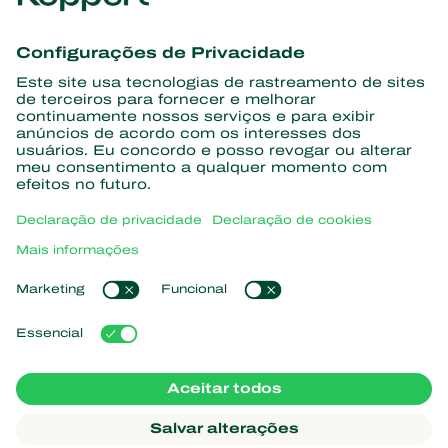
Conheça as últimas notícias e
informações
Assine aqui
Parceiros com a natureza
Ácaros predadores
Sobre a Koppert
Insetos predadores
Vespas Parasitoides
Sobre a Koppert
Nematoides benéficos
Links de Interesse
Centro de informações
Microorganismos benéficos
Trabalhe na Koppert
Proteção de culturas
Natutec
Contato
Sparcbio
Koppert Global
Gazebo
Gerir cookies
Política de Privacidade
Aviso Legal
Argentina