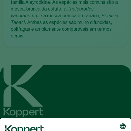
família Aleyrodidae. As espécies mais comuns são a
mosca-branca da estufa, a
Trialeurodes
vaporariorum
e a mosca-branca do tabaco,
Bemisia
Tabaci
. Ambas as espécies são muito difundidas,
polífagas e amplamente comparáveis em termos
gerais.