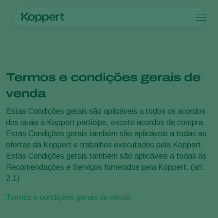
Produtos
Homepage
Aviso Legal
Contato
Produtos
Culturas
Controle de pragas
Culturas
Pragas e doenças
Termos e condições gerais de
Controle de doenças
Vegetais de cultivos protegidos
Pragas e doenças
Sobre a Koppert
Busca
Inoculantes & Bioativadores
Ornamentais
Pragas de plantas
Sobre a Koppert
venda
Monitoramento
Frutas
Doenças das plantas
Sobre a Koppert
Estas Condições gerais são aplicáveis a todos os acordos
Hortaliças
Centro de informações
dos quais a Koppert participe, exceto acordos de compra.
Grandes culturas
Trabalhe na Koppert
Estas Condições gerais também são aplicáveis a todas as
Contato
ofertas da Koppert e trabalhos executados pela Koppert.
Estas Condições gerais também são aplicáveis a todas as
Recomendações e Serviços fornecidos pela Koppert. (art.
2.1)
Termos e condições gerais de venda