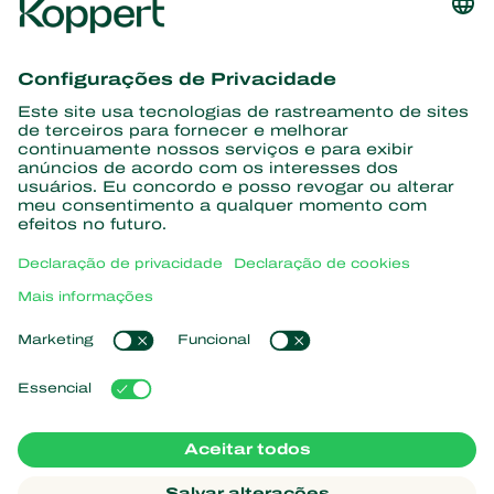
Conheça as últimas notícias e
informações
Assine aqui
Parceiros com a natureza
Ácaros predadores
Sobre a Koppert
Insetos predadores
Vespas Parasitoides
Sobre a Koppert
Nematoides benéficos
Links de Interesse
Centro de informações
Microorganismos benéficos
Trabalhe na Koppert
Proteção de culturas
Natutec
Contato
Sparcbio
Koppert Global
Gazebo
Gerir cookies
Política de Privacidade