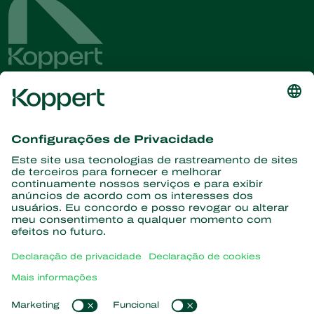
Conheça as últimas notícias e
informações
Assine aqui
Parceiros com a natureza
Ácaros predadores
Sobre a Koppert
Insetos predadores
Vespas Parasitoides
Sobre a Koppert
Nematoides benéficos
Links de Interesse
Centro de informações