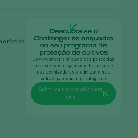
Sweden
Switzerland
Turkey
Descubra se o
Challenger se enquadra
USA
 o nível de
no seu programa de
United Kingdom
proteção de cultivos
Compreender o impacto dos pesticidas
químicos nos organismos benéficos e
nos polinizadores e otimizar a sua
estratégia de manejo integrado
Saber mais sobre a Koppert
One