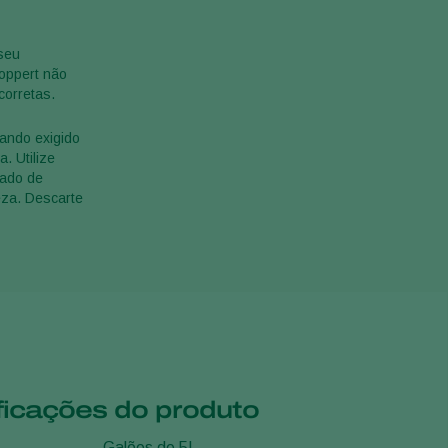
 seu
Koppert não
corretas.
ando exigido
. Utilize
rado de
eza. Descarte
ficações do produto
Galões de 5L