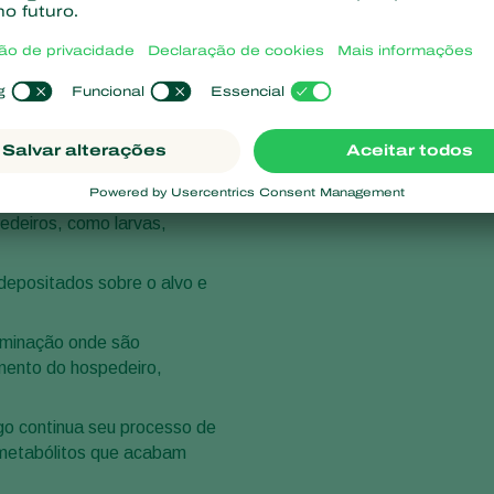
omopatogênico, que atua
edeiros, como larvas,
 depositados sobre o alvo e
erminação onde são
mento do hospedeiro,
ngo continua seu processo de
 metabólitos que acabam