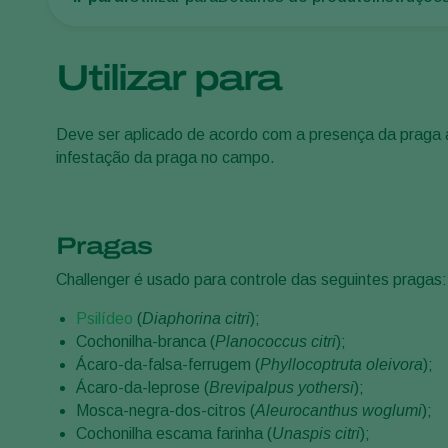
Utilizar para
Deve ser aplicado de acordo com a presença da praga a
infestação da praga no campo.
Pragas
Challenger é usado para controle das seguintes pragas:
Psilídeo
(
Diaphorina citri
);
Cochonilha-branca (
Planococcus citri
);
Ácaro-da-falsa-ferrugem (
Phyllocoptruta oleivora
);
Ácaro-da-leprose (
Brevipalpus yothersi
);
Mosca-negra-dos-citros (
Aleurocanthus woglumi
);
Cochonilha escama farinha (
Unaspis citri
);