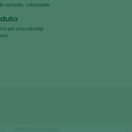
de extrusão, colonizando
oduto
ertos por uma camada
ceos.