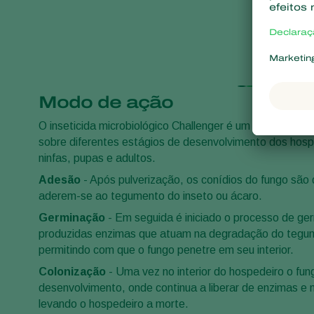
Modo de ação
O inseticida microbiológico Challenger é um fungo ent
sobre diferentes estágios de desenvolvimento dos hosp
ninfas, pupas e adultos.
Adesão
- Após pulverização, os conídios do fungo são
aderem-se ao tegumento do inseto ou ácaro.
Germinação
- Em seguida é iniciado o processo de g
produzidas enzimas que atuam na degradação do tegu
permitindo com que o fungo penetre em seu interior.
Colonização
- Uma vez no interior do hospedeiro o fu
desenvolvimento, onde continua a liberar de enzimas e
levando o hospedeiro a morte.