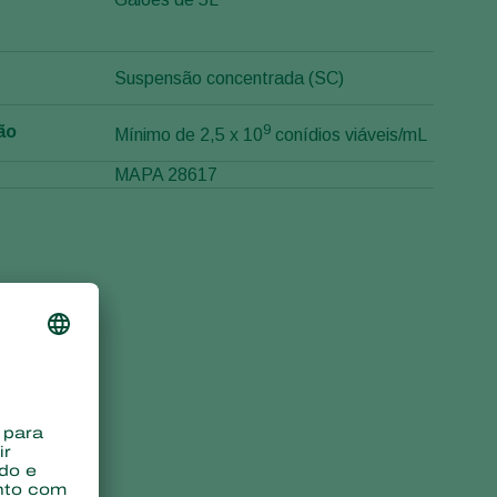
Suspensão concentrada (SC)
9
ão
Mínimo de 2,5 x 10
conídios viáveis/mL
MAPA 28617