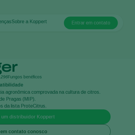
enças
Sobre a Koppert
Entrar em contato
Koppert Global
lantas
 protegidos
Sobre a Koppert
Argentina
 plantas
Centro de informações
Austria
Trabalhe na Koppert
Belgium
Contato
ger
Brasil
Canada (English)
1296
Fungos benéficos
tibilidade
Canada (French)
cia agronômica comprovada na cultura de citros.
Ecuador
 de Pragas (MIP).
Finland (Finnish)
 da lista ProteCitrus.
Finland (Swedish)
 um distribuidor Koppert
France
 em contato conosco
Germany