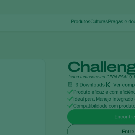
Produtos
Culturas
Pragas e do
Pragas de p
Controle de pragas
Vegetais de cultivos
Doenças das
Controle de doenças
Ornamentais
Inoculantes & Bioativadores
Frutas
Monitoramento
Hortaliças
Challen
Grandes culturas
Isaria fumosorosea CEPA ESALQ 
3
Downloads
Ver compa
Produto eficaz e com eficiên
Ideal para Manejo Integrado
Compatibilidade com produtos
Encontre
Entre