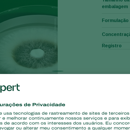
embalagem
Formulação
Concentraç
Registro