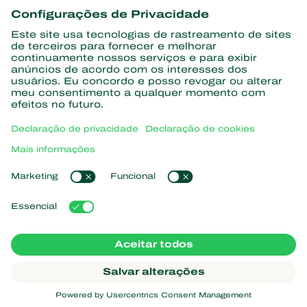
informações
Assine aqui
Parceiros com a natureza
Ácaros predadores
Sobre a Koppert
Insetos predadores
Vespas Parasitoides
Sobre a Koppert
Nematoides benéficos
Links de Interesse
Centro de informações
Microorganismos benéficos
Trabalhe na Koppert
Proteção de culturas
Natutec
Contato
Sparcbio
Koppert Global
Gazebo
Gerir cookies
Política de Privacidade
Aviso Legal
Argentina
Declaração de cookies
Mapa do site
Koppert
Copyright 2026