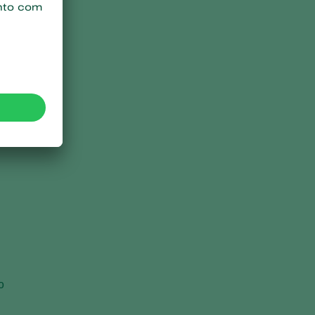
a
ha
s
o