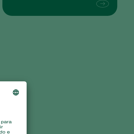
Sweden
Switzerland
Turkey
USA
United Kingdom