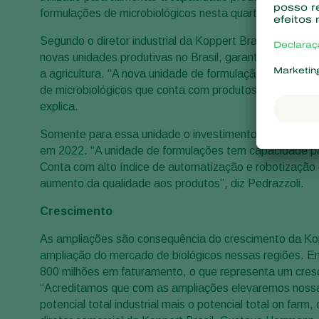
formulações de microbiológicos nesta quarta-feira, 28
Segundo o diretor industrial da Koppert Brasil, Danilo P
novas unidades produtivas no Brasil, garantindo a vang
a agricultura. “A nova unidade de formulação está local
de microbiológicos que conta com produtos à base de ví
explica.
Somente para essa unidade o investimento neste últim
em 2022. “A unidade de formulações tem capacidade pa
Conta com alto índice de automatização e robotização
aumento da qualidade aos produtos”, diz Pedrazzoli.
Crescimento
As ampliações são consequência do crescimento da Kopp
ampliação do mercado de biológicos nessas regiões. E
800 milhões em faturamento, o que representa um cre
“Acreditamos que com as ampliações elevaremos nossa
potencial total industrial mais o potencial total on far