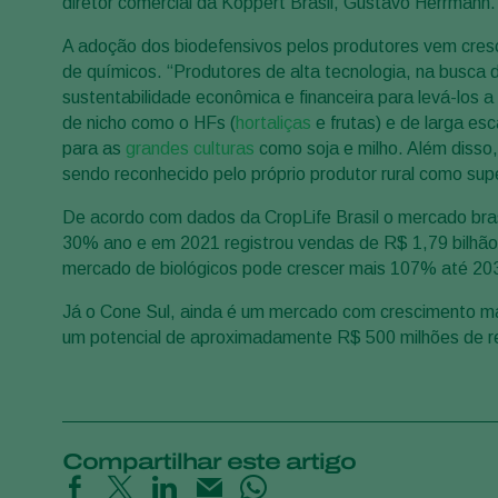
diretor comercial da Koppert Brasil, Gustavo Herrmann.
A adoção dos biodefensivos pelos produtores vem cre
de químicos. “Produtores de alta tecnologia, na busca 
sustentabilidade econômica e financeira para levá-los a
de nicho como o HFs (
hortaliças
e frutas) e de larga esc
para as
grandes culturas
como soja e milho. Além disso
sendo reconhecido pelo próprio produtor rural como sup
De acordo com dados da CropLife Brasil o mercado brasi
30% ano e em 2021 registrou vendas de R$ 1,79 bilhão.
mercado de biológicos pode crescer mais 107% até 203
Já o Cone Sul, ainda é um mercado com crescimento mai
um potencial de aproximadamente R$ 500 milhões de r
Compartilhar este artigo