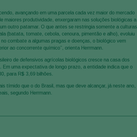
scendo, avançando em uma parcela cada vez maior do mercado
de maiores produtividade, enxergaram nas soluções biológicas a
 um outro patamar. O que antes se restringia somente a culturas
ala (batata, tomate, cebola, cenoura, pimentão e alho), evoluiu
, no combate a algumas pragas e doenças, o biológico vem
erior ao concorrente químico”, orienta Herrmann.
leiro de defensivos agrícolas biológicos cresce na casa dos
 Em uma expectativa de longo prazo, a entidade indica que o
0, para R$ 3,69 bilhões.
s tímido que o do Brasil, mas que deve alcançar, já neste ano,
eais, segundo Herrmann.