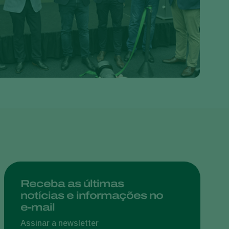
Greece
Hungary
India
Italy
Kenya
Korea
Mexico
Netherlands
Paraguay
Poland
Portugal
Receba as últimas
notícias e informações no
Russia
e-mail
South Africa
Assinar a newsletter
Spain