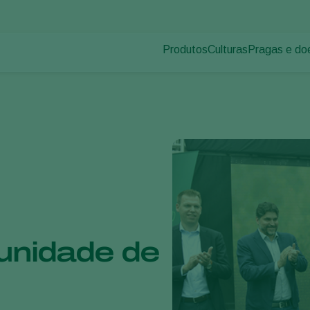
Produtos
Culturas
Pragas e do
Pragas de p
Controle de pragas
Vegetais de cultivos
Doenças das
Controle de doenças
Ornamentais
Inoculantes & Bioativadores
Frutas
Monitoramento
Hortaliças
Grandes culturas
unidade de