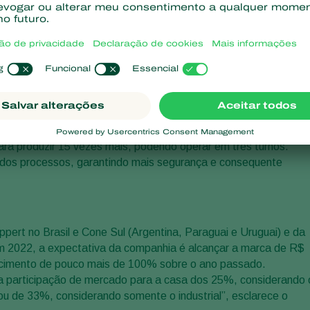
, em Charqueada (SP).
edrazzoli, a empresa projeta um investimento fabril em três
uarda no mercado brasileiro e mundial em insumos biológicos par
izada em uma área de mais de 8.000 m² e vai produzir toda a lin
rus, fungos e bactérias em formulações líquidas ou sólidas.”,
o ano foi de R$ 70 milhões, com geração de 70 empregos direto
ra produzir 15 vezes mais, podendo operar em três turnos.
 dos processos, garantindo mais segurança e consequente
ert no Brasil e Cone Sul (Argentina, Paraguai e Uruguai) e da
m 2022, a expectativa da companhia é alcançar a marca de R$
scimento de pouco mais de 100% sobre o ano passado.
 participação de mercado para a casa dos 25%, considerando 
m, ou de 33%, considerando somente o industrial”, esclarece o