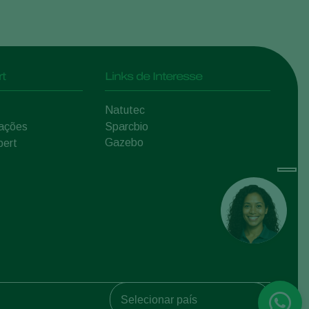
t
Links de Interesse
Natutec
mações
Sparcbio
Gazebo
pert
Koppert Global