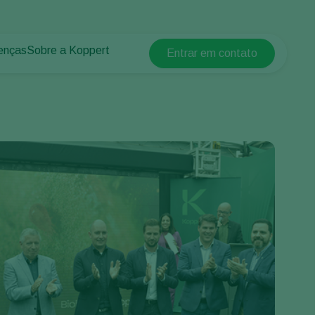
enças
Sobre a Koppert
Entrar em contato
Koppert Global
lantas
 protegidos
Sobre a Koppert
Argentina
 plantas
Centro de informações
Austria
Trabalhe na Koppert
Belgium
Contato
Brasil
Canada (English)
Canada (French)
Ecuador
Finland (Finnish)
Finland (Swedish)
France
Germany