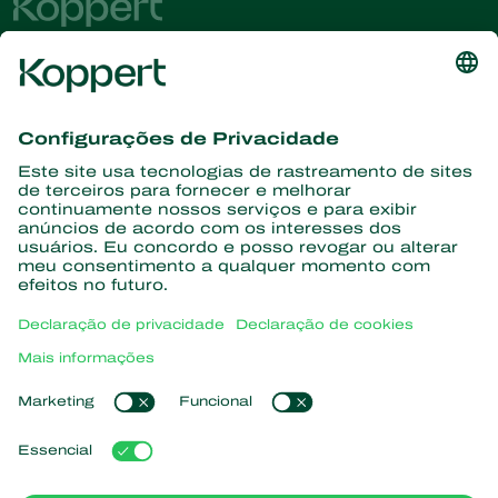
Conheça as últimas notícias e
informações
Assine aqui
Parceiros com a natureza
Ácaros predadores
Sobre a Koppert
Insetos predadores
Vespas Parasitoides
Sobre a Koppert
Nematoides benéficos
Links de Interesse
Centro de informações
Microorganismos benéficos
Trabalhe na Koppert
Proteção de culturas
Natutec
Contato
Sparcbio
Koppert Global