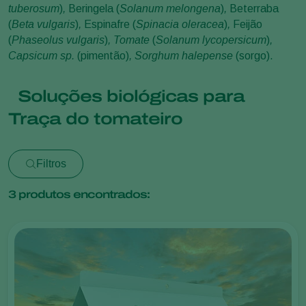
tuberosum
)
,
Beringela (
Solanum melongena
)
,
Beterraba
(
Beta vulgaris
)
,
Espinafre (
Spinacia oleracea
)
,
Feijão
(
Phaseolus vulgaris
)
, Tomate
(
Solanum lycopersicum
)
,
Capsicum sp.
(pimentão)
, Sorghum halepense
(sorgo).
Soluções biológicas para
Traça do tomateiro
Filtros
3
produtos encontrados: