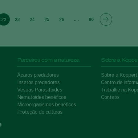
22
23
24
25
26
....
80
Parceiros com a natureza
Sobre a Kopper
Ácaros predadores
Sobre a Koppert
Insetos predadores
Centro de infor
Vespas Parasitoides
Trabalhe na Kop
Nematoides benéficos
Contato
Microorganismos benéficos
Proteção de culturas
e