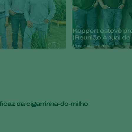
Koppert esteve pr
(Reunião Anual de
18 de março de 2024
ficaz da cigarrinha-do-milho