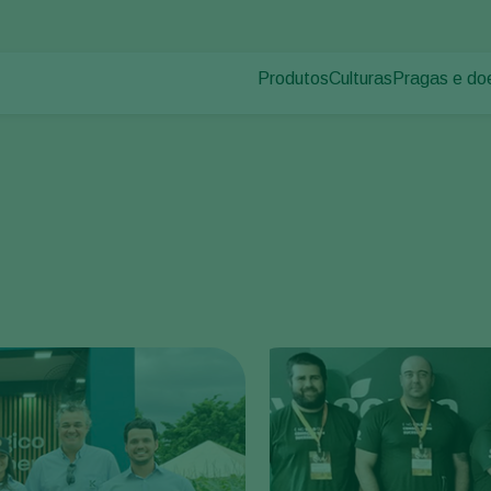
Produtos
Culturas
Pragas e do
Pragas de p
Controle de pragas
Vegetais de cultivos
Doenças das
Controle de doenças
Ornamentais
Inoculantes & Bioativadores
Frutas
Monitoramento
Hortaliças
Grandes culturas