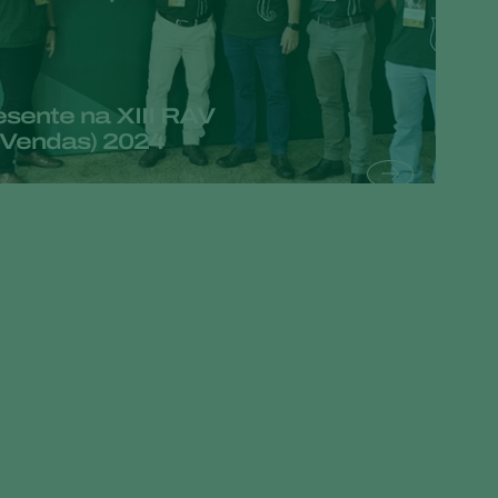
Greece
Hungary
India
esente na XIII RAV
 Vendas) 2024
Italy
Kenya
Korea
Mexico
Netherlands
Paraguay
Poland
Portugal
Russia
South Africa
Spain