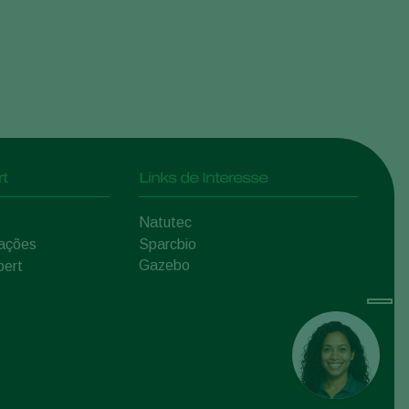
t
Links de Interesse
Natutec
mações
Sparcbio
Gazebo
pert