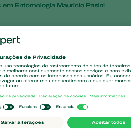
. em Entomologia Maurício Pasini
uente