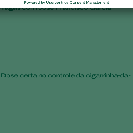
Pragas com José Francisco Garcia
: Dose certa no controle da cigarrinha-da-