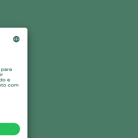
Sweden
Switzerland
Turkey
USA
United Kingdom