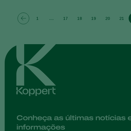
1
....
17
18
19
20
21
Conheça as últimas notícias 
informações