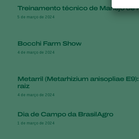
Treinamento técnico de Manejo de 
5 de março de 2024
Bocchi Farm Show
4 de março de 2024
Metarril (Metarhizium anisopliae E9)
raiz
4 de março de 2024
Dia de Campo da BrasilAgro
1 de março de 2024