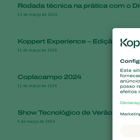
Rodada técnica na prática com o Dr
12 de março de 2024
Koppert Experience – Edição Rio Q
11 de março de 2024
Coplacampo 2024
11 de março de 2024
Show Tecnológico de Verão
6 de março de 2024