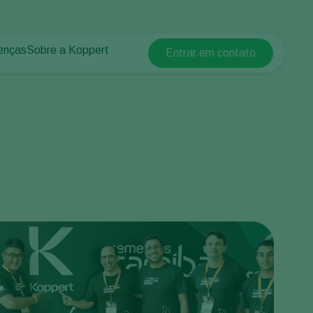
enças
Sobre a Koppert
Entrar em contato
Koppert Global
lantas
 protegidos
Sobre a Koppert
Argentina
 plantas
Centro de informações
Austria
Trabalhe na Koppert
Belgium
Contato
Brasil
Canada (English)
Canada (French)
Ecuador
Finland (Finnish)
Finland (Swedish)
France
Germany