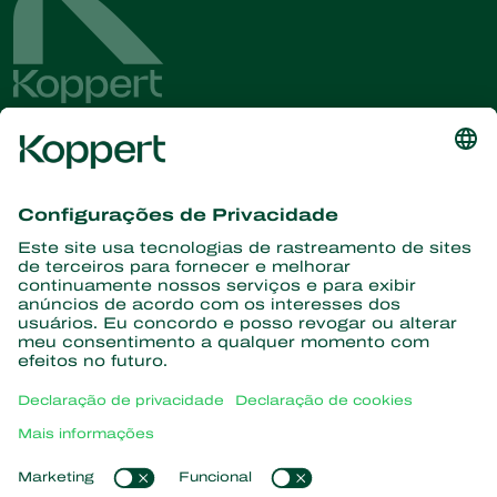
Conheça as últimas notícias e
informações
Assine aqui
Parceiros com a natureza
Ácaros predadores
Sobre a Koppert
Insetos predadores
Vespas Parasitoides
Sobre a Koppert
Nematoides benéficos
Links de Interesse
Centro de informações
Microorganismos benéficos