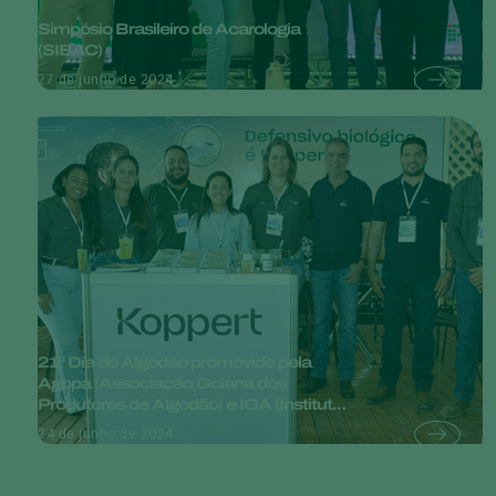
Simpósio Brasileiro de Acarologia
(SIBAC)
27 de junho de 2024
21º Dia do Algodão promovido pela
Agopa (Associação Goiana dos
Produtores de Algodão) e IGA (Instituto
Goiano de Agricultura)
24 de junho de 2024