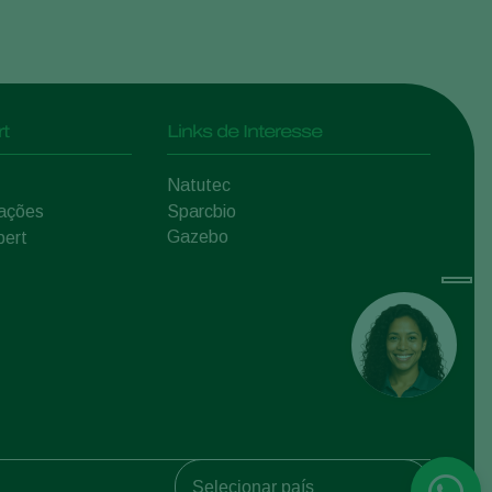
t
Links de Interesse
Natutec
mações
Sparcbio
Gazebo
pert