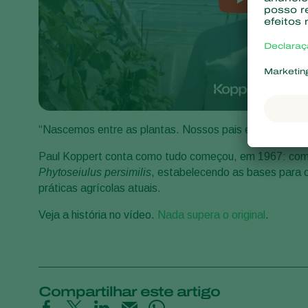
“Nascemos entre as plantas. Nossos pais eram agricult
Paul Koppert conta como tudo começou, em 1967: como
Phytoseiulus persimilis
, estabelecendo as bases para o
práticas agrícolas atuais.
Veja a história no vídeo.
Nada supera o original
.
Compartilhar este artigo