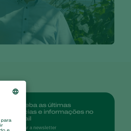
Greece
Hungary
India
Italy
Kenya
Korea
Mexico
Netherlands
Paraguay
Poland
Portugal
Receba as últimas
notícias e informações no
Russia
e-mail
South Africa
Assinar a newsletter
Spain