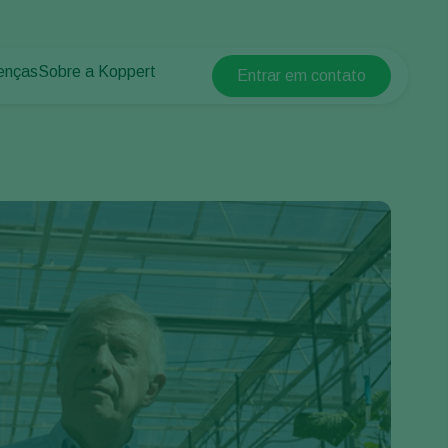
enças
Sobre a Koppert
Entrar em contato
Koppert Global
lantas
 protegidos
Sobre a Koppert
Argentina
 plantas
Centro de informações
Austria
Trabalhe na Koppert
Belgium
Contato
Brasil
Canada (English)
Canada (French)
Ecuador
Finland (Finnish)
Finland (Swedish)
France
Germany