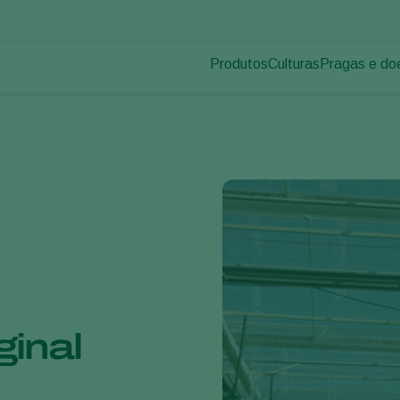
Produtos
Culturas
Pragas e do
Pragas de p
Controle de pragas
Vegetais de cultivos
Doenças das
Controle de doenças
Ornamentais
Inoculantes & Bioativadores
Frutas
Monitoramento
Hortaliças
Grandes culturas
ginal