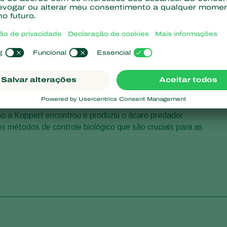
ores em estufas.”
 a Koppert encontrou e produziu o ácaro predador
s métodos de controle biológico que são cruciais para as