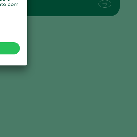
Sweden
Switzerland
Turkey
USA
United Kingdom