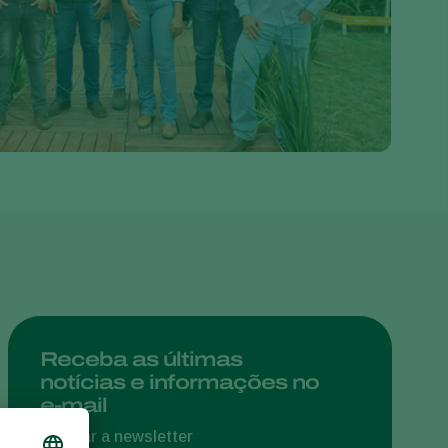
Greece
Hungary
India
Italy
Kenya
Korea
Mexico
Netherlands
Paraguay
Poland
Portugal
Receba as últimas
notícias e informações no
Russia
e-mail
South Africa
Assinar a newsletter
Spain