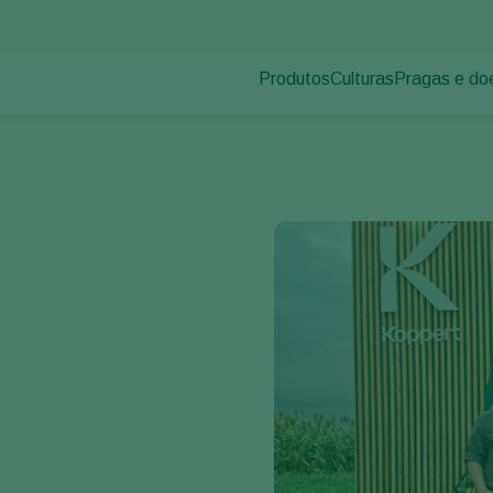
Produtos
Culturas
Pragas e do
Pragas de p
Controle de pragas
Vegetais de cultivos
Doenças das
Controle de doenças
Ornamentais
Inoculantes & Bioativadores
Frutas
Monitoramento
Hortaliças
Grandes culturas