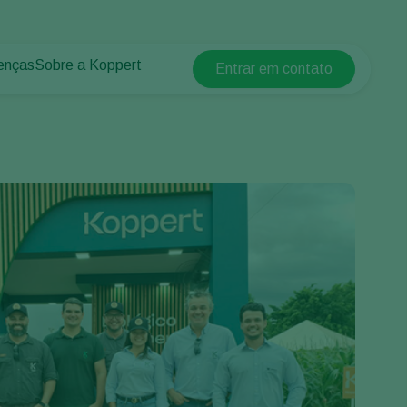
enças
Sobre a Koppert
Entrar em contato
Koppert Global
lantas
 protegidos
Sobre a Koppert
Argentina
 plantas
Centro de informações
Austria
Trabalhe na Koppert
Belgium
Contato
Brasil
Canada (English)
Canada (French)
Ecuador
Finland (Finnish)
Finland (Swedish)
France
Germany