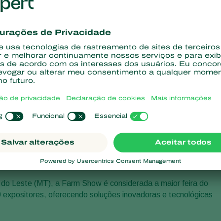
 do Leste (MT), a Farm Show é considerada a maior feira do
expositores, oferecendo soluções inovadoras e tecnológicas