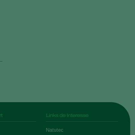
t
Links de Interesse
Natutec