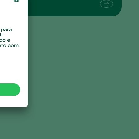
Sweden
Switzerland
Turkey
USA
United Kingdom