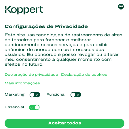
Conheça as últimas notícias e
informações
Assine aqui
Parceiros com a natureza
Ácaros predadores
Sobre a Koppert
Insetos predadores
Vespas Parasitoides
Sobre a Koppert
Nematoides benéficos
Links de Interesse
Centro de informações
Microorganismos benéficos
Trabalhe na Koppert
Proteção de culturas
Natutec
Contato
Sparcbio
Koppert Global
Gazebo
Gerir cookies