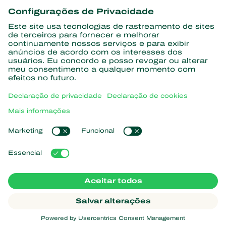
informações
Assine aqui
Parceiros com a natureza
Ácaros predadores
Sobre a Koppert
Insetos predadores
Vespas Parasitoides
Sobre a Koppert
Nematoides benéficos
Links de Interesse
Centro de informações
Microorganismos benéficos
Trabalhe na Koppert
Proteção de culturas
Natutec
Contato
Sparcbio
Koppert Global
Gazebo
Gerir cookies
Política de Privacidade
Aviso Legal
Argentina
Declaração de cookies
Mapa do site
Koppert
Copyright 2026