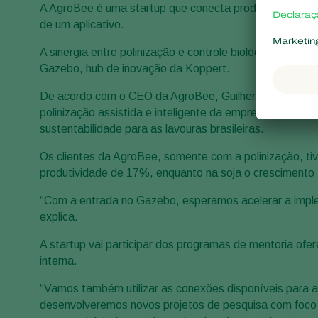
A AgroBee é uma startup que conecta produtores rurais 
de um aplicativo.
A sinergia entre polinização e controle biológico fez co
Gazebo, hub de inovação da Koppert.
De acordo com o CEO da AgroBee, Guilherme Sousa, a un
polinização assistida e inteligente da empresa podem 
sustentabilidade para as lavouras brasileiras.
Os clientes da AgroBee, somente com a polinização, t
produtividade de 17%, enquanto na soja o crescimento 
“Com a entrada no Gazebo, esperamos acelerar a impleme
explica.
A startup vai participar dos programas de mentoria of
interna.
“Vamos também utilizar as conexões disponíveis para
desenvolveremos novos projetos de pesquisa com foco e