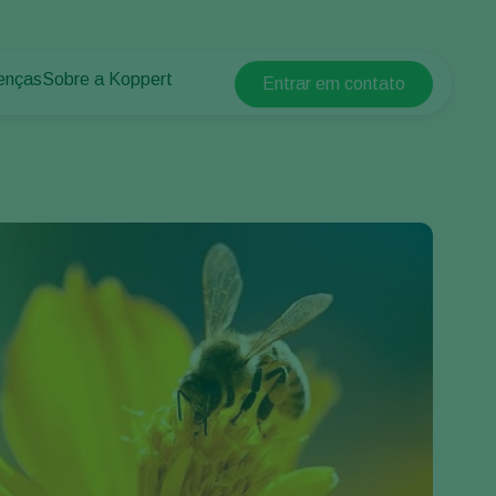
enças
Sobre a Koppert
Entrar em contato
Koppert Global
lantas
 protegidos
Sobre a Koppert
Argentina
 plantas
Centro de informações
Austria
Trabalhe na Koppert
Belgium
Contato
Brasil
Canada (English)
Canada (French)
Ecuador
Finland (Finnish)
Finland (Swedish)
France
Germany