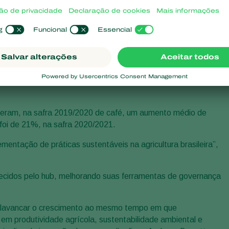
que precisam polinizar suas plantações e apicultores, por meio
m que a startup fosse a segunda a figurar como residente do
ião entre o controle biológico Koppert e as tecnologias de
gerar um enorme impacto no campo, trazendo produtividade e
iveram, na safra 2019/2020 de café, um aumento médio de
foi de 21%, na safra 2020/2021.
ntação de práticas sustentáveis na agricultura brasileira”,
erecidos pelo hub, melhorando suas ferramentas de governança
 alavancar o crescimento ao mesmo tempo em que
m produtividade agrícola, sustentabilidade ambiental e