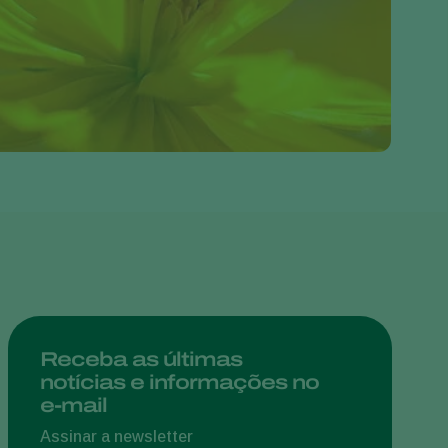
Greece
Hungary
India
Italy
Kenya
Korea
Mexico
Netherlands
Paraguay
Poland
Portugal
Receba as últimas
notícias e informações no
Russia
e-mail
South Africa
Assinar a newsletter
Spain