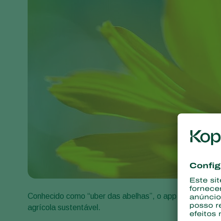
Conhecido como “uber das abelhas”, o app tem como prin
agrícola sustentável.