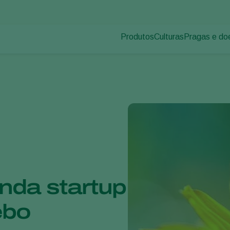
Produtos
Culturas
Pragas e do
Pragas de p
Controle de pragas
Vegetais de cultivos
Doenças das
Controle de doenças
Ornamentais
Inoculantes & Bioativadores
Frutas
Monitoramento
Hortaliças
Grandes culturas
nda startup
ebo