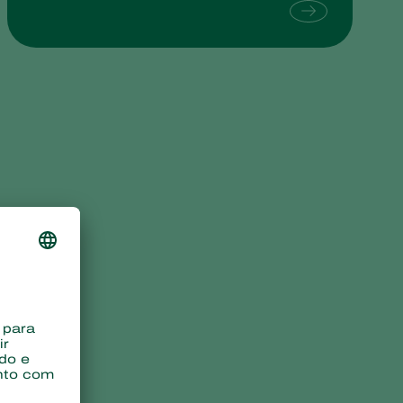
Sweden
Switzerland
Turkey
USA
United Kingdom