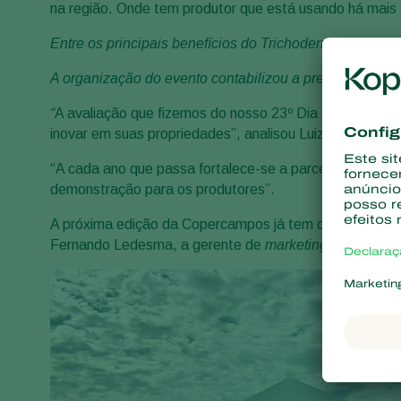
na região. Onde tem produtor que está usando há mais t
Entre os principais benefícios do
Trichodermil
estão o i
A organização do evento contabilizou a presença de 14
“
A avaliação que fizemos do nosso 23º Dia de Campo C
inovar em suas propriedades”, analisou Luiz Carlos Ch
“A cada ano que passa fortalece-se a parceria Coperca
demonstração para os produtores”.
A próxima edição da Copercampos já tem data definida:
Fernando Ledesma, a gerente de
marketing
Jaqueline A