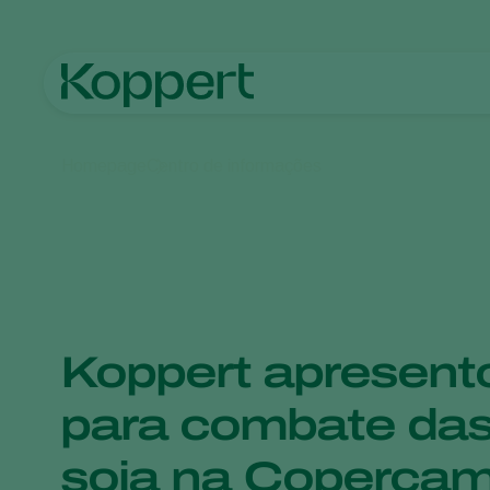
Homepage
Centro de informações
Koppert apresent
para combate da
soja na Coperca