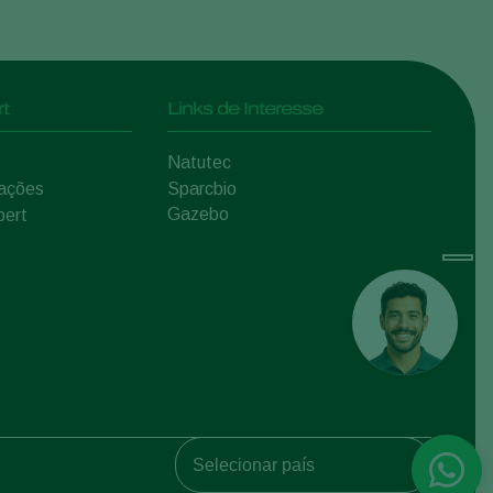
t
Links de Interesse
Natutec
mações
Sparcbio
Gazebo
pert
Koppert Global