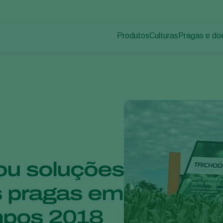
Produtos
Culturas
Pragas e do
Pragas de p
Controle de pragas
Vegetais de cultivos
Doenças das
Controle de doenças
Ornamentais
Inoculantes & Bioativadores
Frutas
Monitoramento
Hortaliças
Grandes culturas
ou soluções
s pragas em
mpos 2018