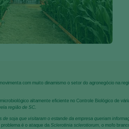
Greece
Hungary
India
Italy
Kenya
Korea
Mexico
Netherlands
Paraguay
movimenta com muito dinamismo o setor do agronegócio na regiã
Poland
Portugal
 microbiológico altamente eficiente no Controle Biológico de vár
ela região de SC.
Russia
es de soja que visitaram o estande da empresa queriam inform
South Africa
or problema é o ataque da
Sclerotinia
sclerotiorum
, o mofo branc
Spain