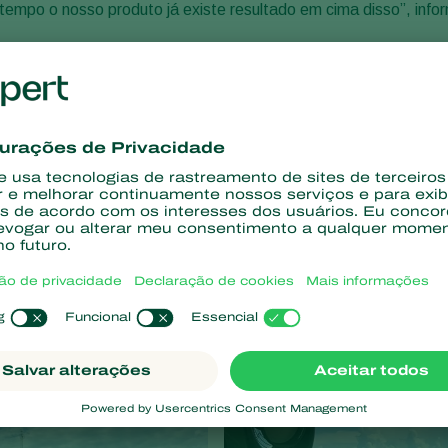
empo o nosso produto já existe resultado em cima disso”, infor
ncremento na produtividade, supressão gradativa de nematóide
0 empresas de todo país ligadas ao agronegócio, onde pesquis
opercampos é muito positiva. Acredito que aqueles que nos vi
iocca, presidente da Copercampos.
mpos e Koppert”, elogiou Foscarini. O consultor da empresa a
 acontecerá de 26 e 28/2 de 2019. Pela Koppert, estiveram pre
ntônio, e os assistentes técnicos de vendas Juliana Nohatto (Sa