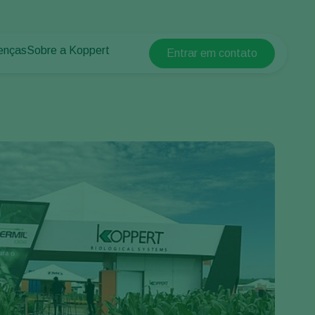
enças
Sobre a Koppert
Entrar em contato
Koppert Global
lantas
 protegidos
Sobre a Koppert
Argentina
 plantas
Centro de informações
Austria
Trabalhe na Koppert
Belgium
Contato
Brasil
Canada (English)
Canada (French)
Ecuador
Finland (Finnish)
Finland (Swedish)
France
Germany