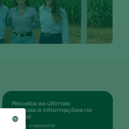
Greece
Hungary
India
Italy
Kenya
Korea
Mexico
Netherlands
Paraguay
Poland
Portugal
Receba as últimas
notícias e informações no
Russia
e-mail
South Africa
Assinar a newsletter
Spain