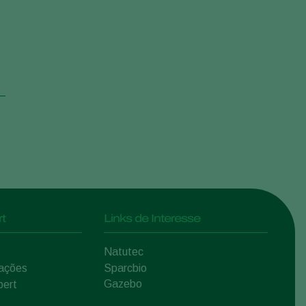
t
Links de Interesse
Natutec
mações
Sparcbio
Gazebo
pert