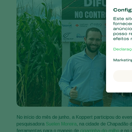
No início do mês de junho, a Koppert participou do eve
pesquisadora
Suelen Moreira
, na cidade de Chapadão d
ferramentas para o manejo de
cigarrinha-do-milho
e no 