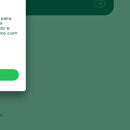
Sweden
Switzerland
Turkey
USA
United Kingdom
e