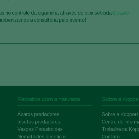
 no controle da cigarrinha através do bioinseticida
Octane
rabenizamos a consultoria pelo evento!
Parceiros com a natureza
Sobre a Kopper
Ácaros predadores
Sobre a Koppert
Insetos predadores
Centro de infor
Vespas Parasitoides
Trabalhe na Kop
Nematoides benéficos
Contato