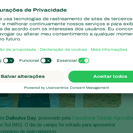
nto
Dalbulus Day
, promovido pela
Consultoria Difusão Agrícola
o Sul (MS). O dia de campo foi voltado para apresentar
complexo de enfezamentos.