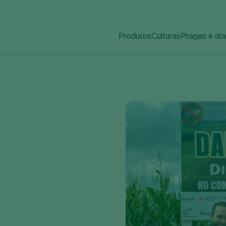
Produtos
Culturas
Pragas e do
Pragas de p
Controle de pragas
Vegetais de cultivos
Doenças das
Controle de doenças
Ornamentais
Inoculantes & Bioativadores
Frutas
Monitoramento
Hortaliças
Grandes culturas