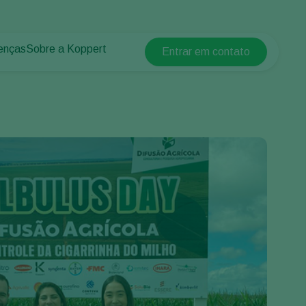
enças
Sobre a Koppert
Entrar em contato
Koppert Global
lantas
 protegidos
Sobre a Koppert
Argentina
 plantas
Centro de informações
Austria
Trabalhe na Koppert
Belgium
Contato
Brasil
Canada (English)
Canada (French)
Ecuador
Finland (Finnish)
Finland (Swedish)
France
Germany