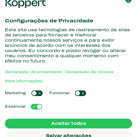
Conheça as últimas notícias e
informações
Assine aqui
Parceiros com a natureza
Ácaros predadores
Sobre a Koppert
Insetos predadores
Vespas Parasitoides
Sobre a Koppert
Nematoides benéficos
Links de Interesse
Notícias e eventos
Microorganismos benéficos
Trabalhe na Koppert
Proteção de culturas
Natutec
Contato
Sparcbio
Koppert Global
Gazebo
Gerir cookies
Política de Privacidade