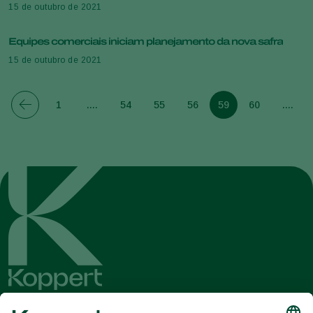
15 de outubro de 2021
Equipes comerciais iniciam planejamento da nova safra
15 de outubro de 2021
1
....
54
55
56
59
60
....