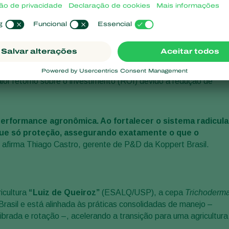
 estimular o desenvolvimento das raízes, a cepa ESALQ 1306
izando a absorção de água e nutrientes, melhorando a tolerânci
 contra patógenos de solo e nematoides, oferecendo uma
co organismo vivo. O efeito prático é tangível: lavouras mais
ior retorno sobre o investimento (ROI) devido à redução de
erformance agronômica. Ao fortalecer o sistema radicula
 que só proteção, assegurando exatamente o que o
, afirma Thiago Castro, gerente de P&D da Koppert Brasil.
icultura
“Luiz de Queiroz”
(ESALQ/USP), a cepa
Trichoderm
rasil e está alinhada às práticas consolidadas de manejo –
ibrada e rotação –, acelerando a transição para uma agricultura