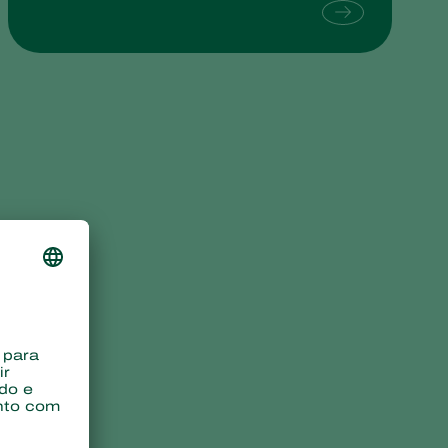
Sweden
Switzerland
Turkey
USA
United Kingdom
a