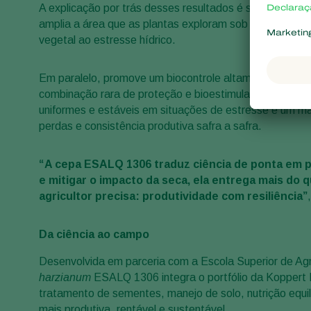
A explicação por trás desses resultados é simples: ao
amplia a área que as plantas exploram sob o solo, otim
vegetal ao estresse hídrico.
Em paralelo, promove um biocontrole altamente eficaz
combinação rara de proteção e bioestimulação em um úni
uniformes e estáveis em situações de estresse e um ma
perdas e consistência produtiva safra a safra.
“A cepa ESALQ 1306 traduz ciência de ponta em p
e mitigar o impacto da seca, ela entrega mais do
agricultor precisa: produtividade com resiliência”
Da ciência ao campo
Desenvolvida em parceria com a Escola Superior de Agr
harzianum
ESALQ 1306 integra o portfólio da Koppert B
tratamento de sementes, manejo de solo, nutrição equil
mais produtiva, rentável e sustentável.