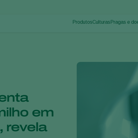
Produtos
Culturas
Pragas e do
Pragas de p
Controle de pragas
Vegetais de cultivos
Doenças das
Controle de doenças
Ornamentais
Inoculantes & Bioativadores
Frutas
Monitoramento
Hortaliças
Grandes culturas
enta
milho em
 revela