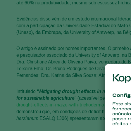
até 60% na produtividade, mesmo sob escassez hídric
Evidências disso vêm de um estudo internacional lider
com a participação da Universidade Estadual do Mato 
(Unesp), da Embrapa, da University of Antwerp, na Bélg
O artigo é assinado por nomes importantes. O primeir
e pesquisador associado da University of Antwerp, na B
Dra. Christiane Abreu de Oliveira Paiva, vencedora do 
Teixeira Filho; Dr. Bruno Rodrigues de Oliveira; Dr. Tiag
Fernandes; Dra. Karina da Silva Souza; Afrah E. Moh
Intitulado
“
Mitigating drought effects in maize with
for sustainable agriculture
” (acessível pelo link
https:
drought-effects-in-maize-with-trichoderma-harzianum-s
demonstrou que, em condições de déficit hídrico, plant
harzianum
ESALQ 1306) apresentaram até 60% de ganho