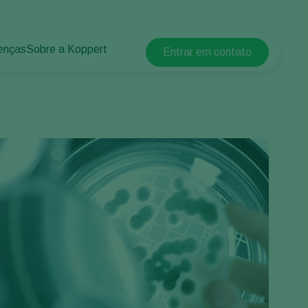
enças
Sobre a Koppert
Entrar em contato
Koppert Global
lantas
 protegidos
Sobre a Koppert
Argentina
 plantas
Centro de informações
Austria
Trabalhe na Koppert
Belgium
Contato
Brasil
Canada (English)
Canada (French)
Ecuador
Finland (Finnish)
Finland (Swedish)
France
Germany