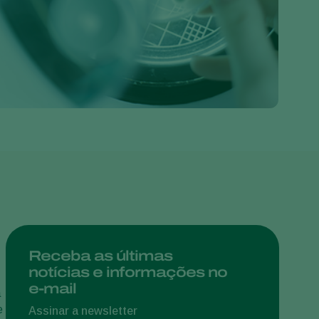
Greece
Hungary
India
Italy
Kenya
Korea
Mexico
Netherlands
Paraguay
Poland
Portugal
Receba as últimas
notícias e informações no
Russia
e-mail
a
South Africa
e
Assinar a newsletter
Spain