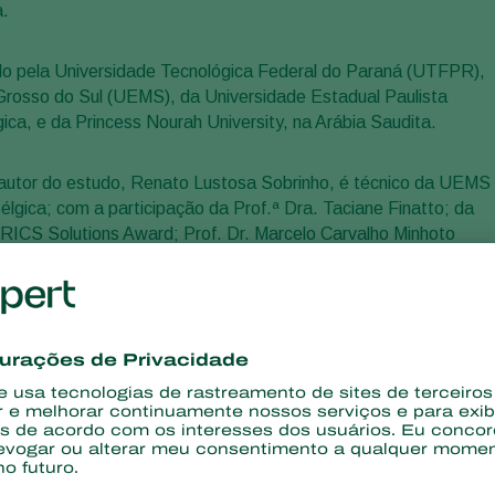
a.
ado pela Universidade Tecnológica Federal do Paraná (UTFPR),
Grosso do Sul (UEMS), da Universidade Estadual Paulista
ica, e da Princess Nourah University, na Arábia Saudita.
o autor do estudo, Renato Lustosa Sobrinho, é técnico da UEMS
élgica; com a participação da Prof.ª Dra. Taciane Finatto; da
BRICS Solutions Award; Prof. Dr. Marcelo Carvalho Minhoto
o Zoz; Dr. Carlos Eduardo da Silva Oliveira; Dr. Guilherme Carlos
ammed; Modhi O. Alotaibi e Seham M. Hamed.
 Trichoderma harzianum (strain ESALQ 1306): a bioinoculant
//pse.agriculturejournals.cz/artkey/pse-202510-0005_mitigating-
train-8211-esalq-1306-a-bioinoculant-for.php
), o trabalho
as de milho tratadas com o produto à base da cepa (
Trichoderm
 de produtividade, além de outros diversos benefícios.