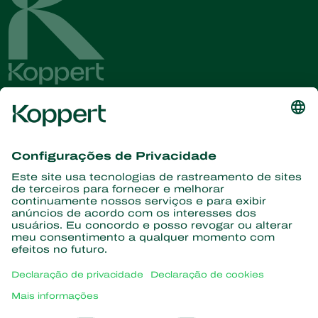
Conheça as últimas notícias e
informações
Assine aqui
Parceiros com a natureza
Ácaros predadores
Sobre a Koppert
Insetos predadores
Vespas Parasitoides
Sobre a Koppert