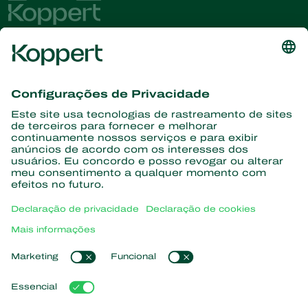
Conheça as últimas notícias e
informações
Assine aqui
Parceiros com a natureza
Ácaros predadores
Sobre a Koppert
Insetos predadores
Vespas Parasitoides
Sobre a Koppert
Nematoides benéficos
Links de Interesse
Centro de informações
Microorganismos benéficos
Trabalhe na Koppert
Proteção de culturas
Natutec
Contato
Sparcbio