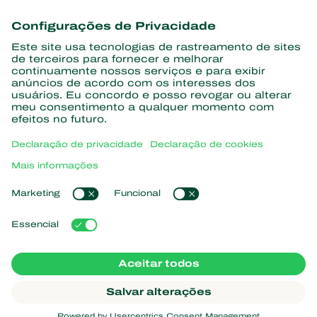
Conheça as últimas notícias e
informações
Assine aqui
Parceiros com a natureza
Ácaros predadores
Sobre a Koppert
Insetos predadores
Vespas Parasitoides
Sobre a Koppert
Nematoides benéficos
Links de Interesse
Centro de informações
Microorganismos benéficos
Trabalhe na Koppert
Proteção de culturas
Natutec
Contato
Sparcbio
Koppert Global
Gazebo
Gerir cookies
Política de Privacidade
Aviso Legal
Argentina
Declaração de cookies