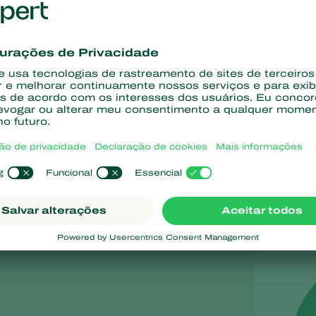
Escopo
A Fundação Koppert foca em três domínios:
apoiar projetos de pequenos agricultores
disponibilizar informações a respeito da nossa 
de cultivos
apoiar funcionários locais da Koppert em seus p