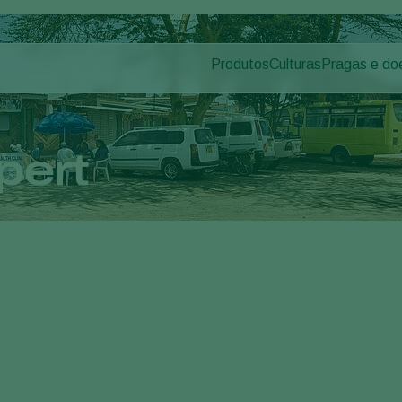
Produtos
Culturas
Pragas e do
Pragas de p
Controle de pragas
Vegetais de cultivos
Doenças das
Controle de doenças
Ornamentais
Inoculantes & Bioativadores
Frutas
pert
Monitoramento
Hortaliças
Grandes culturas