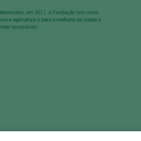
aniversário, em 2017. A Fundação tem como
tura e agricultura e para a melhoria da saúde e
e mais necessitam.