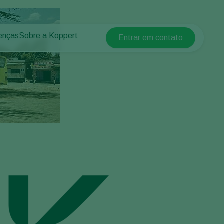
enças
Sobre a Koppert
Entrar em contato
Koppert Global
lantas
 protegidos
Sobre a Koppert
Argentina
 plantas
Centro de informações
Austria
Trabalhe na Koppert
Belgium
Contato
Brasil
Canada (English)
Canada (French)
Ecuador
Finland (Finnish)
Finland (Swedish)
France
Germany