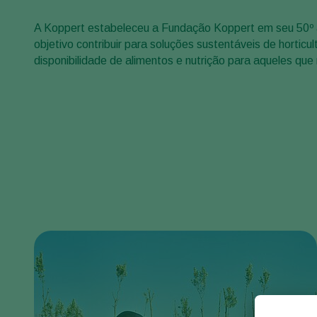
A Koppert estabeleceu a Fundação Koppert em seu 50º 
objetivo contribuir para soluções sustentáveis de horticul
disponibilidade de alimentos e nutrição para aqueles qu