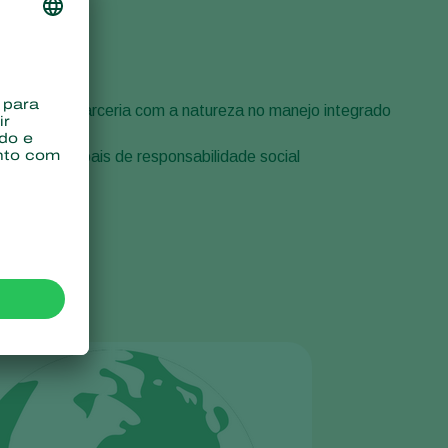
Sweden
Switzerland
Turkey
maravilhosa parceria com a natureza no manejo integrado
USA
rojetos pessoais de responsabilidade social
United Kingdom