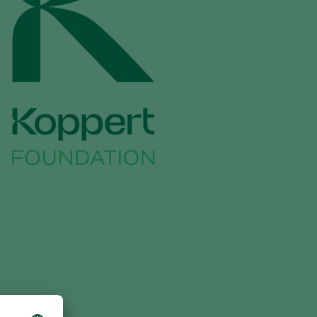
Greece
Hungary
India
Italy
Kenya
Korea
Mexico
Netherlands
Paraguay
Poland
Portugal
Russia
South Africa
Spain