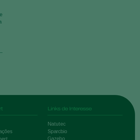
pe
a
t
Links de Interesse
Natutec
mações
Sparcbio
Gazebo
pert