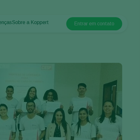
enças
Sobre a Koppert
Entrar em contato
Koppert Global
lantas
 protegidos
Sobre a Koppert
Argentina
 plantas
Centro de informações
Austria
Trabalhe na Koppert
Belgium
Contato
Brasil
Canada (English)
Canada (French)
Ecuador
Finland (Finnish)
Finland (Swedish)
France
Germany