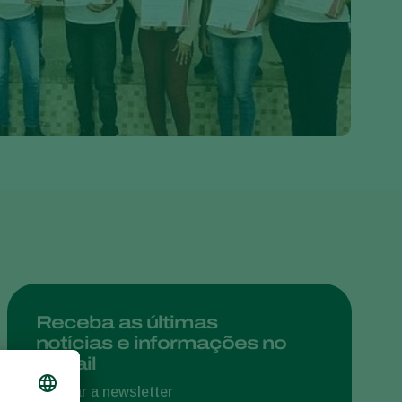
Greece
Hungary
India
Italy
Kenya
Korea
Mexico
Netherlands
Paraguay
Poland
Portugal
Receba as últimas
notícias e informações no
Russia
e-mail
South Africa
Assinar a newsletter
Spain