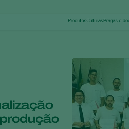
Produtos
Culturas
Pragas e do
Pragas de p
Controle de pragas
Vegetais de cultivos
Doenças das
Controle de doenças
Ornamentais
Inoculantes & Bioativadores
Frutas
Monitoramento
Hortaliças
Grandes culturas
alização
e produção