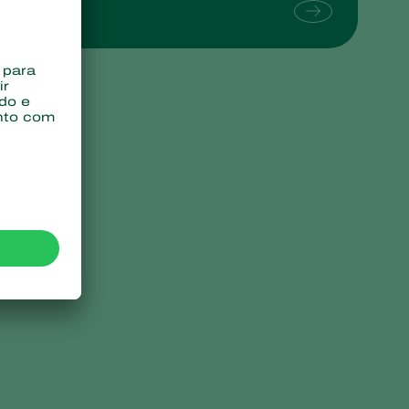
Sweden
Switzerland
Turkey
USA
United Kingdom