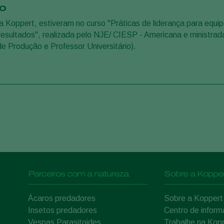
ão
 Koppert, estiveram no curso "Práticas de liderança para equi
resultados", realizada pelo NJE/ CIESP - Americana e ministrad
 Produção e Professor Universitário).
Parceiros com a natureza
Sobre a Kopper
Ácaros predadores
Sobre a Koppert
Insetos predadores
Centro de infor
Vespas Parasitoides
Trabalhe na Kop