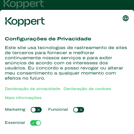
Conheça as últimas notícias e
informações
Assine aqui
Parceiros com a natureza
Ácaros predadores
Sobre a Koppert
Insetos predadores
Vespas Parasitoides
Sobre a Koppert
Nematoides benéficos
Links de Interesse
Centro de informações
Microorganismos benéficos
Trabalhe na Koppert
Proteção de culturas
Natutec
Contato
Sparcbio
Koppert Global