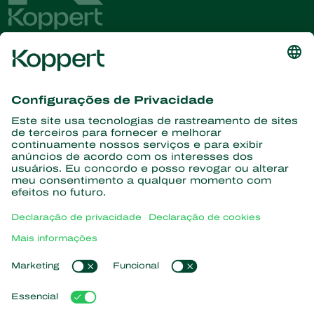
Conheça as últimas notícias e
informações
Assine aqui
Parceiros com a natureza
Ácaros predadores
Sobre a Koppert
Insetos predadores
Vespas Parasitoides
Sobre a Koppert
Nematoides benéficos
Links de Interesse
Centro de informações
Microorganismos benéficos
Trabalhe na Koppert
Proteção de culturas
Natutec
Contato