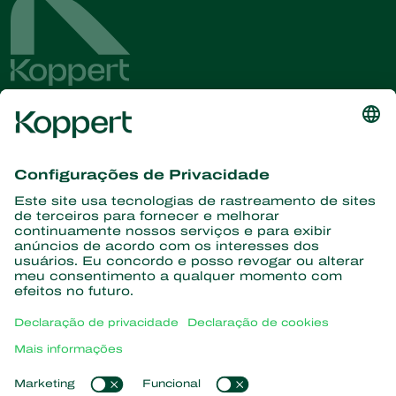
Conheça as últimas notícias e
informações
Assine aqui
Parceiros com a natureza
Ácaros predadores
Sobre a Koppert
Insetos predadores
Vespas Parasitoides
Sobre a Koppert
Nematoides benéficos
Links de Interesse
Centro de informações