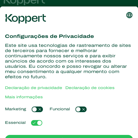
Conheça as últimas notícias e
informações
Assine aqui
Parceiros com a natureza
Ácaros predadores
Sobre a Koppert
Insetos predadores
Vespas Parasitoides
Sobre a Koppert
Nematoides benéficos
Links de Interesse
Centro de informações
Microorganismos benéficos
Trabalhe na Koppert
Proteção de culturas
Natutec
Contato
Sparcbio
Koppert Global