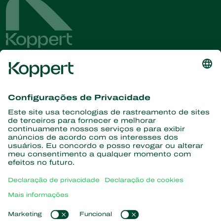
Conheça as últimas notícias e
informações
Assine aqui
Parceiros com a natureza
Ácaros predadores
Sobre a Koppert
Insetos predadores
Vespas Parasitoides
Sobre a Koppert
Nematoides benéficos
Links de Interesse
Centro de informações