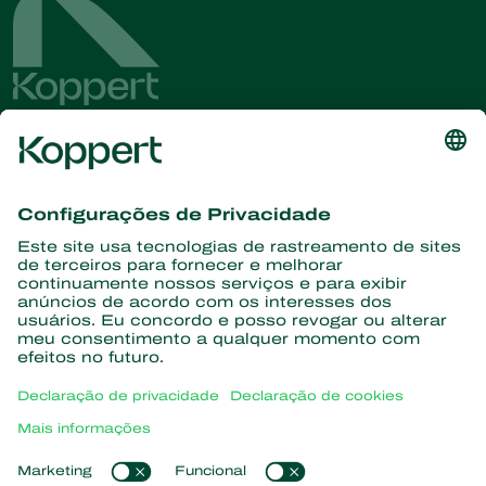
Conheça as últimas notícias e
informações
Assine aqui
Parceiros com a natureza
Ácaros predadores
Sobre a Koppert
Insetos predadores
Vespas Parasitoides
Sobre a Koppert
Nematoides benéficos
Links de Interesse
Centro de informações