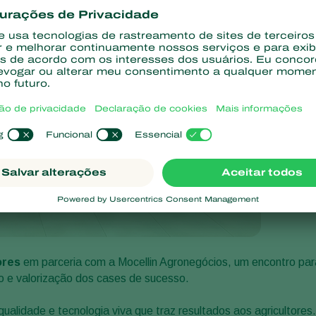
ores
em parceria com a Mocellin Agronegócios, um encontro par
o e valorização dos cases de sucesso.
lidade e tecnologia viva que traz resultados aos agricultores.