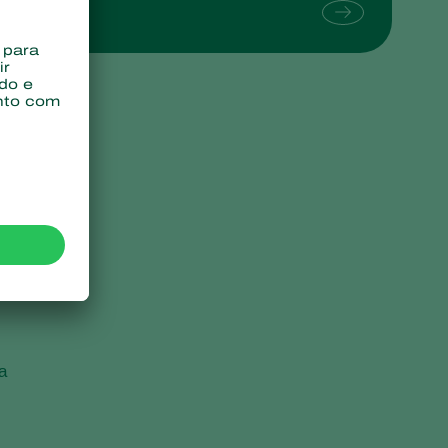
Sweden
Switzerland
Turkey
USA
United Kingdom
a