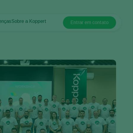
enças
Sobre a Koppert
Entrar em contato
Koppert Global
lantas
 protegidos
Sobre a Koppert
Argentina
 plantas
Centro de informações
Austria
Trabalhe na Koppert
Belgium
Contato
Brasil
Canada (English)
Canada (French)
Ecuador
Finland (Finnish)
Finland (Swedish)
France
Germany