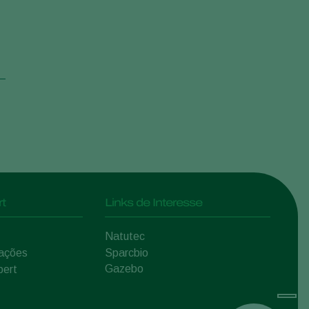
t
Links de Interesse
Natutec
mações
Sparcbio
Gazebo
pert