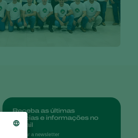
Greece
Hungary
India
Italy
Kenya
Korea
Mexico
Netherlands
Paraguay
Poland
Portugal
Receba as últimas
notícias e informações no
Russia
e-mail
South Africa
Assinar a newsletter
Spain