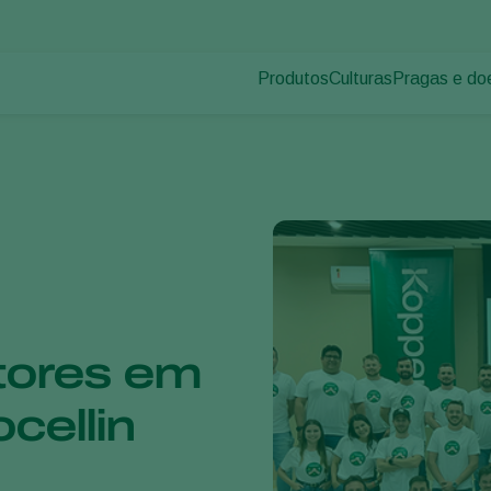
Produtos
Culturas
Pragas e do
Pragas de p
Controle de pragas
Vegetais de cultivos
Doenças das
Controle de doenças
Ornamentais
Inoculantes & Bioativadores
Frutas
Monitoramento
Hortaliças
Grandes culturas
tores em
cellin