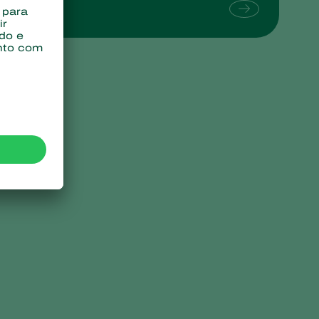
Sweden
Switzerland
Turkey
USA
United Kingdom