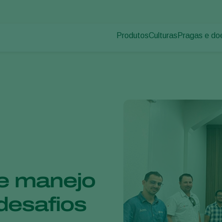
Produtos
Culturas
Pragas e do
Pragas de p
Controle de pragas
Vegetais de cultivos
Doenças das
Controle de doenças
Ornamentais
Inoculantes & Bioativadores
Frutas
Monitoramento
Hortaliças
Grandes culturas
e manejo
desafios