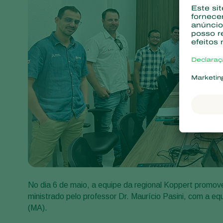
No dia 6 de maio, a equipe da regional Koppert promov
ministrado pelo professor Dr. Maurício Pasini, com a e
(MA).