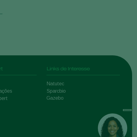
t
Links de Interesse
Natutec
mações
Sparcbio
Gazebo
pert