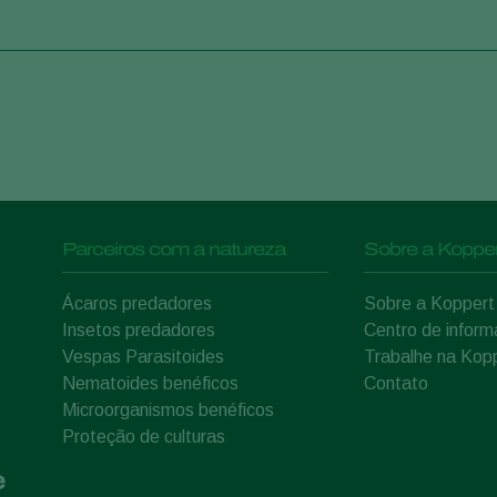
Parceiros com a natureza
Sobre a Kopper
Ácaros predadores
Sobre a Koppert
Insetos predadores
Centro de infor
Vespas Parasitoides
Trabalhe na Kop
Nematoides benéficos
Contato
Microorganismos benéficos
Proteção de culturas
e