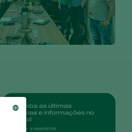
Greece
Hungary
India
Italy
Kenya
Korea
Mexico
Netherlands
Paraguay
Poland
Portugal
Receba as últimas
notícias e informações no
Russia
e-mail
South Africa
Assinar a newsletter
Spain