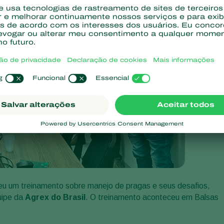
eu um treinamento sobre manejo de pragas e seus desafios,
quipe da
Agrex do Brasil
. O treinamento aconteceu em Balsas