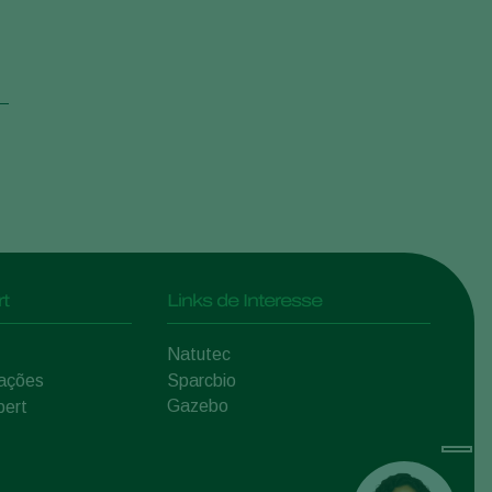
t
Links de Interesse
Natutec
mações
Sparcbio
Gazebo
pert