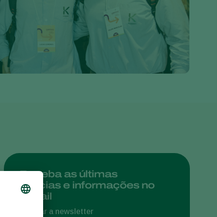
Greece
Hungary
India
Italy
Kenya
Korea
Mexico
Netherlands
Paraguay
Poland
Portugal
Receba as últimas
notícias e informações no
Russia
e-mail
South Africa
Assinar a newsletter
Spain