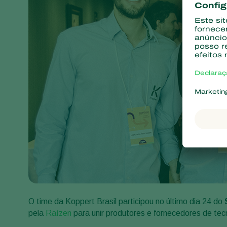
O time da Koppert Brasil participou no último dia 24 do
pela
Raízen
para unir produtores e fornecedores de tec