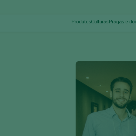
Produtos
Culturas
Pragas e do
Pragas de p
Controle de pragas
Vegetais de cultivos
Doenças das
Controle de doenças
Ornamentais
Inoculantes & Bioativadores
Frutas
Monitoramento
Hortaliças
Grandes culturas