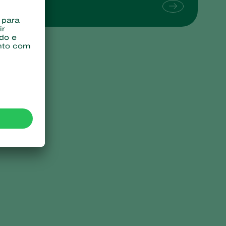
Sweden
Switzerland
Turkey
USA
United Kingdom