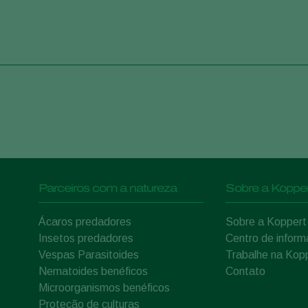
.
Parceiros com a natureza
Sobre a Kopper
Ácaros predadores
Sobre a Koppert
Insetos predadores
Centro de infor
Vespas Parasitoides
Trabalhe na Kop
Nematoides benéficos
Contato
Microorganismos benéficos
Proteção de culturas