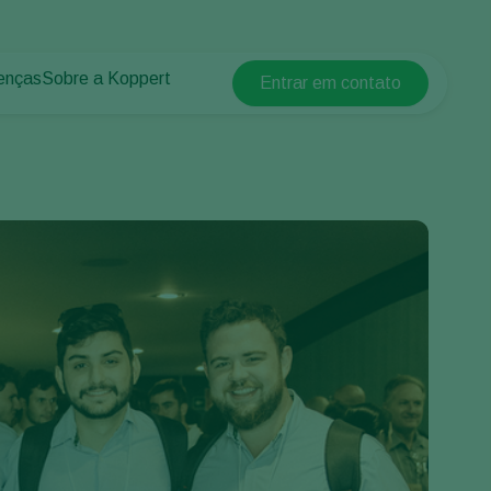
enças
Sobre a Koppert
Entrar em contato
Koppert Global
lantas
 protegidos
Sobre a Koppert
Argentina
 plantas
Centro de informações
Austria
Trabalhe na Koppert
Belgium
Contato
Brasil
Canada (English)
Canada (French)
Ecuador
Finland (Finnish)
Finland (Swedish)
France
Germany