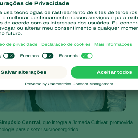
Simpósio Central
, que integra a Jornada Cultivar, promovida
nologia para o setor sucroenergético.