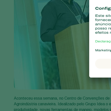
Aconteceu essa semana, no Centro de Convenções de R
Agroindústria canavieira. Idealizado pelo Grupo Idea o
produtividade, novas ferramentas de manejo, modelos 