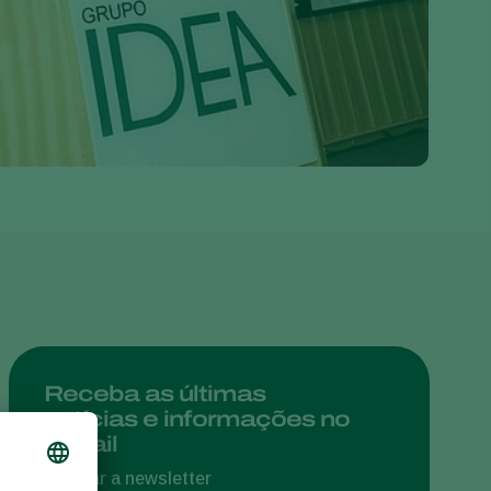
Greece
Hungary
India
Italy
Kenya
Korea
Mexico
Netherlands
Paraguay
Poland
Portugal
Receba as últimas
notícias e informações no
Russia
e-mail
South Africa
Assinar a newsletter
Spain