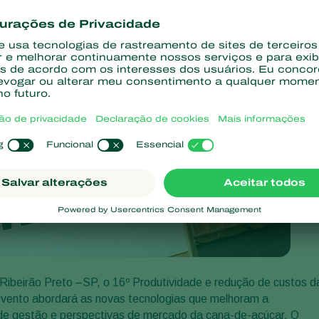
ibeirão Preto –SP, o 16º Produtividade e redução de custos d
 evento abordará as novas tecnologias que melhoram a
de gestão e perspectivas de mercado da cana-de-açúcar. O