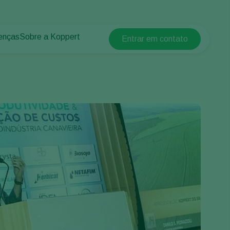
enças
Sobre a Koppert
Entrar em contato
Koppert Global
lantas
 protegidos
Sobre a Koppert
Argentina
 plantas
Centro de informações
Austria
Trabalhe na Koppert
Belgium
Contato
Brasil
Canada (English)
Canada (French)
Ecuador
Finland (Finnish)
Finland (Swedish)
France
Germany