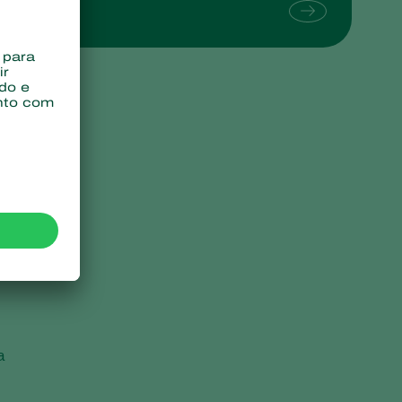
Sweden
Switzerland
Turkey
USA
United Kingdom
a