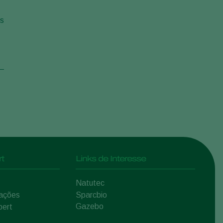
os
t
Links de Interesse
Natutec
mações
Sparcbio
Gazebo
pert