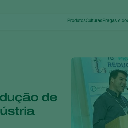
Produtos
Culturas
Pragas e do
Pragas de p
Controle de pragas
Vegetais de cultivos
Doenças das
Controle de doenças
Ornamentais
Inoculantes & Bioativadores
Frutas
Monitoramento
Hortaliças
Grandes culturas
edução de
ústria