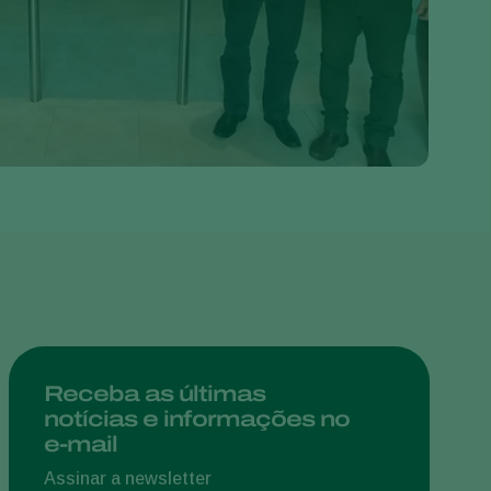
Greece
Hungary
India
Italy
Kenya
Korea
Mexico
Netherlands
Paraguay
Poland
Portugal
Receba as últimas
notícias e informações no
Russia
e-mail
South Africa
Assinar a newsletter
Spain