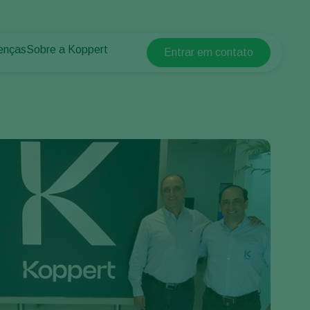
enças
Sobre a Koppert
Entrar em contato
Koppert Global
lantas
 protegidos
Sobre a Koppert
Argentina
 plantas
Centro de informações
Austria
Trabalhe na Koppert
Belgium
Contato
Brasil
Canada (English)
Canada (French)
Ecuador
Finland (Finnish)
Finland (Swedish)
France
Germany