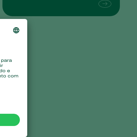
Sweden
Switzerland
Turkey
USA
United Kingdom
e