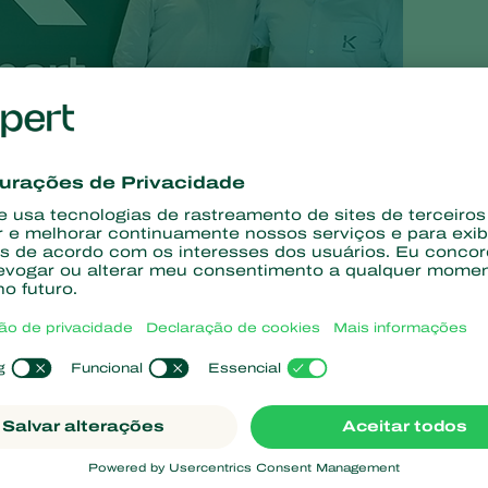
RAHORT) anunciaram uma parceria estratégica com o objetivo de
ão visa aprofundar o entendimento sobre o setor de horticultura 
va com os agricultores, especialmente no uso consciente de