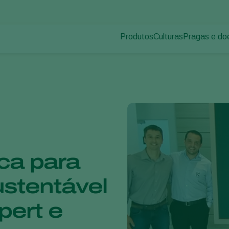
Produtos
Culturas
Pragas e do
Pragas de p
Controle de pragas
Vegetais de cultivos
Doenças das
Controle de doenças
Ornamentais
Inoculantes & Bioativadores
Frutas
Monitoramento
Hortaliças
Grandes culturas
ica para
ustentável
pert e