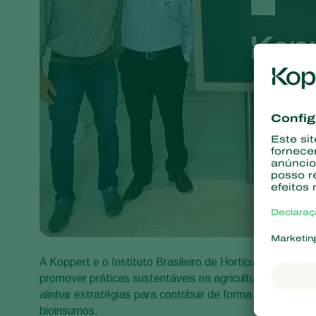
A Koppert e o Instituto Brasileiro de Horticultura (IB
promover práticas sustentáveis na agricultura. Essa uni
alinhar estratégias para contribuir de forma mais efeti
bioinsumos.