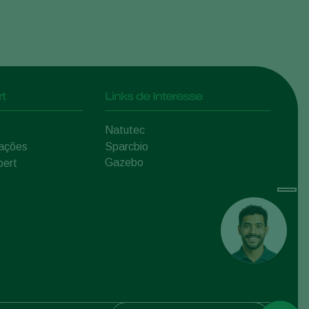
t
Links de Interesse
Natutec
mações
Sparcbio
Gazebo
pert