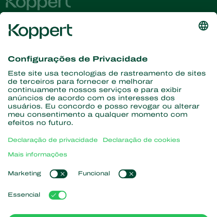
Conheça as últimas notícias e
informações
Assine aqui
Parceiros com a natureza
Ácaros predadores
Sobre a Koppert
Insetos predadores
Vespas Parasitoides
Sobre a Koppert
Nematoides benéficos
Links de Interesse
Centro de informações
Microorganismos benéficos
Trabalhe na Koppert
Proteção de culturas
Natutec
Contato
Sparcbio
Koppert Global