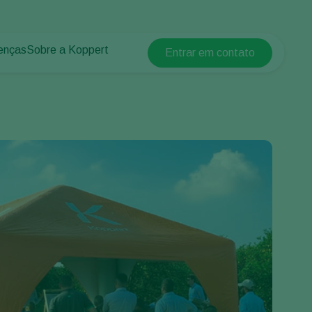
enças
Sobre a Koppert
Entrar em contato
Koppert Global
lantas
 protegidos
Sobre a Koppert
Argentina
 plantas
Centro de informações
Austria
Trabalhe na Koppert
Belgium
Contato
Brasil
Canada (English)
Canada (French)
Ecuador
Finland (Finnish)
Finland (Swedish)
France
Germany