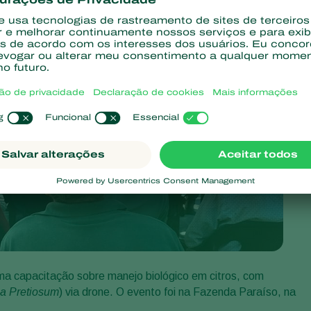
a capacitação sobre manejo biológico em citros, com
a Pretiosum
) via drone. O evento foi na Fazenda Paraíso, na