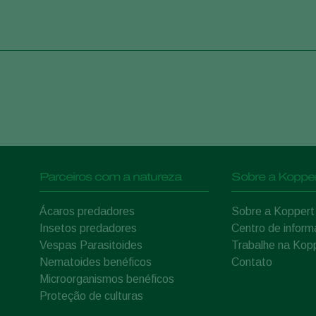
Parceiros com a natureza
Sobre a Kopper
Ácaros predadores
Sobre a Koppert
Insetos predadores
Centro de infor
Vespas Parasitoides
Trabalhe na Kop
Nematoides benéficos
Contato
Microorganismos benéficos
Proteção de culturas