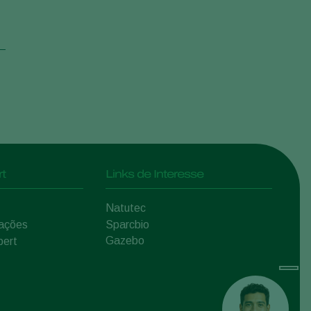
t
Links de Interesse
Natutec
mações
Sparcbio
Gazebo
pert