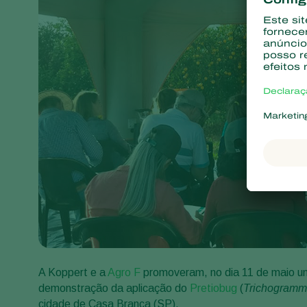
A Koppert e a
Agro F
promoveram, no dia 11 de maio um
demonstração da aplicação do
Pretiobug
(
Trichogramm
cidade de Casa Branca (SP).