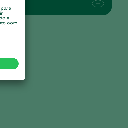
Sweden
Switzerland
Turkey
USA
United Kingdom