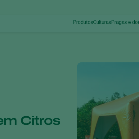
Produtos
Culturas
Pragas e do
Pragas de p
Controle de pragas
Vegetais de cultivos
Doenças das
Controle de doenças
Ornamentais
Inoculantes & Bioativadores
Frutas
Monitoramento
Hortaliças
Grandes culturas
em Citros