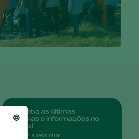
Greece
Hungary
India
Italy
Kenya
Korea
Mexico
Netherlands
Paraguay
Poland
Portugal
Receba as últimas
notícias e informações no
Russia
e-mail
South Africa
Assinar a newsletter
Spain